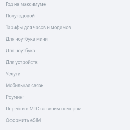
Сертификаты
Год на максимуме
Подписка
безопасности
на гигабайты
Полугодовой
интернета,
Всё
фильмы,
под
Тарифы для часов и модемов
музыка
рукой
и многое
в Мой МТС
Для ноутбука мини
другое
Семейная
Посмотрите,
группа
Для ноутбука
что
полезного
Скидка
Для устройств
есть
на тарифы,
в нашем
общие
Услуги
приложении
подписки
и услуги,
Мобильная связь
КИОН
доступ
к геолокации
Роуминг
КИОН
Кино,
Музыка
музыка,
Перейти в МТС со своим номером
книги
КИОН
и не
Оформить eSIM
Строки
только