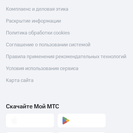
С картой
с карты
МТС
МТС Деньги
Комплаенс и деловая этика
Деньги
МТС
Обзоры
Раскрытие информации
Накопления
товаров
Политика обработки cookies
Откладывайте
Скидки
деньги
до 40%
Соглашение о пользовании системой
и получайте
на смартфоны
доход 15%
Правила применения рекомендательных технологий
Платежи
при
и
покупке
Условия использования сервиса
переводы
со связью
МТС
Карта сайта
Пополнить
номер
МТС
Настройки
Скачайте Мой МТС
автоплатежа
Пополнить
номер
другого