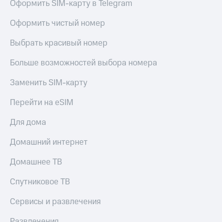
Live
Оформить SIM-карту в Telegram
Безопасность
Гудок
Оформить чистый номер
Финансы
Мой
Выбрать красивый номер
Детям
МТС
и родителям
Больше возможностей выбора номера
Все
Здоровье
приложения
и фитнес
Заменить SIM-карту
Инвестиции
Приложения
Перейти на eSIM
от МТС
Получайте
Для дома
доход
Акции
онлайн
Домашний интернет
Страхование
Приложения
КИОН
Домашнее ТВ
Покупка
полисов
КИОН
Спутниковое ТВ
онлайн
Музыка
Скидка 30%
на связь
Сервисы и развлечения
КИОН
Строки
С картой
Развлечения