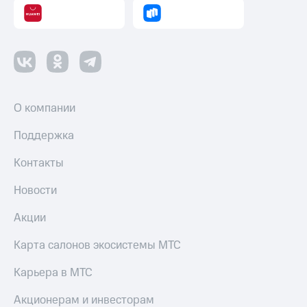
оператора
Оплата
интернета
и
ТВ
Переводы
О компании
с
телефона
Поддержка
на карту
Контакты
МТС Pay
Новости
Оплата
по QR-
Акции
коду
за границей
Карта салонов экосистемы МТС
тернет-магазин
Карьера в МТС
Смартфоны
Акционерам и инвесторам
Наушники