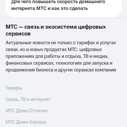
Выбрать
Для чего повышать скорость домашнего
ТВ и телефон
красивый
для дома
интернета МТС и как это сделать
номер
Услуги
Заменить
МТС — связь и экосистема цифровых
SIM-
Личный
сервисов
карту
кабинет
интернета
Актуальные новости не только о тарифах и услугах
Перейти
и
связи, но и новых продуктах МТС: цифровых
на
ТВ
eSIM
Личный
приложениях для работы и отдыха, ТВ и медиа,
кабинет
финансовых сервисах, технологиях для запуска и
Для дома
спутникового
продвижения бизнеса и других сервисах компании
Выберите
ТВ
и подключите
Скачать
ТВ
приложение
с выгодным
Мой
Тарифы
тарифом
МТС
Акции
Связь, ТВ и интернет
Тарифы
Интернет,
МТС Дома Отлично
ТВ и телефон
Видеонаблюдение
для дома
для дома
МТС Дома Хорошо