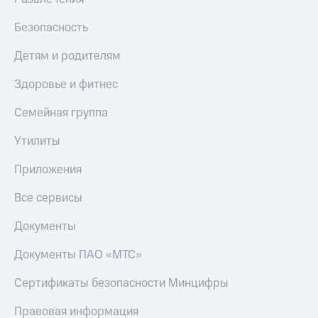
МТС
Live
Деньги
Безопасность
МТС
Гудок
Накопления
Детям и родителям
Мой
Откладывайте
МТС
Здоровье и фитнес
деньги
и получайте
Все
Семейная группа
доход 15%
приложения
Акции
Финансы
Утилиты
Условия
Инвестиции
пополнения
Приложения
Получайте
Скидка
доход
Все сервисы
30%
онлайн
на связь
Страхование
Документы
Покупка
Тарифы
Документы ПАО «МТС»
полисов
RED,
онлайн
РИИЛ
Сертификаты безопасности Минцифры
Скидка 30%
и МТС Супер
на связь
дешевле
Правовая информация
при оплате