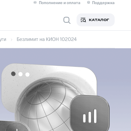
Пополнение и оплата
Поддержка
Скидка 30% на связь
Личные кабинеты
КАТАЛОГ
Мобильная связь
уги
Безлимит на КИОН 102024
IM-карта для иностранцев
M
Для дома
оим номером
Поддержка
Сервисы и подписки
ой МТС
фитнес
Приложения от МТС