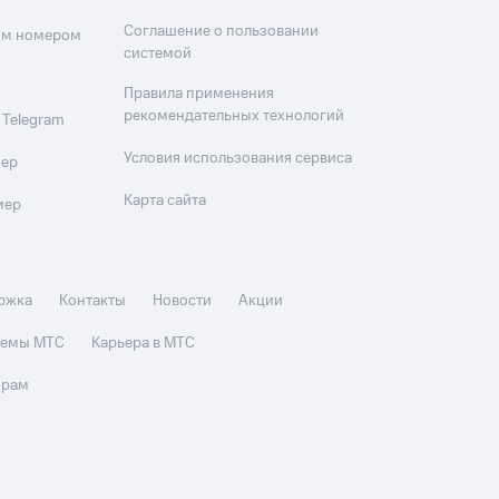
Соглашение о пользовании
оим номером
системой
Правила применения
рекомендательных технологий
 Telegram
Условия использования сервиса
мер
Карта сайта
мер
ржка
Контакты
Новости
Акции
стемы МТС
Карьера в МТС
орам