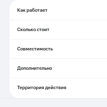
ле при оплате с карты МТС Деньги
Как работает
Сколько стоит
Совместимость
Дополнительно
Территория действия