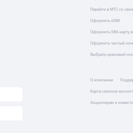
Перейти в МТС со св
Оформить eSIM
Оформить SIM-карту в
Оформить чистый но
Выбрать красивый но
О компании
Подде
Карта салонов экоси
Акционерам и инвест