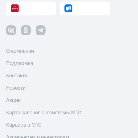
оператора
Оплата
интернета
и
ТВ
Переводы
О компании
с
телефона
Поддержка
на карту
Контакты
МТС Pay
Оплата
Новости
по QR-
коду
Акции
за границей
Карта салонов экосистемы МТС
тернет-магазин
Смартфоны
Карьера в МТС
Наушники
Акционерам и инвесторам