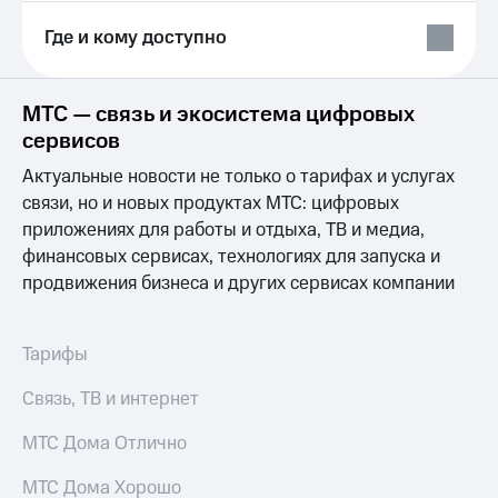
Выбрать
ТВ и телефон
красивый
для дома
Где и кому доступно
номер
Услуги
Заменить
SIM-
МТС — связь и экосистема цифровых
Личный
карту
кабинет
сервисов
интернета
Перейти
и
Актуальные новости не только о тарифах и услугах
на
ТВ
связи, но и новых продуктах МТС: цифровых
eSIM
Личный
приложениях для работы и отдыха, ТВ и медиа,
кабинет
финансовых сервисах, технологиях для запуска и
Для дома
спутникового
Выберите
ТВ
продвижения бизнеса и других сервисах компании
и подключите
Скачать
ТВ
приложение
с выгодным
Мой
Тарифы
тарифом
МТС
Акции
Связь, ТВ и интернет
Тарифы
Интернет,
МТС Дома Отлично
ТВ и телефон
Видеонаблюдение
для дома
для дома
МТС Дома Хорошо