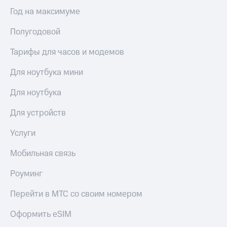
Сертификаты
Подписка
Год на максимуме
безопасности
на гигабайты
интернета,
Полугодовой
Всё
фильмы,
под
музыка
Тарифы для часов и модемов
рукой
и многое
в Мой МТС
другое
Для ноутбука мини
Семейная
Посмотрите,
группа
Для ноутбука
что
полезного
Скидка
Для устройств
есть
на тарифы,
в нашем
общие
Услуги
приложении
подписки
и услуги,
КИОН
Мобильная связь
доступ
к геолокации
КИОН
Роуминг
Кино,
Музыка
музыка,
Перейти в МТС со своим номером
книги
КИОН
и не
Строки
только
Оформить eSIM