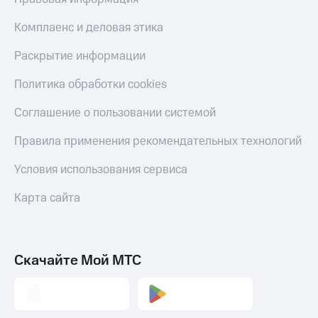
С картой
с карты
МТС
МТС Деньги
Комплаенс и деловая этика
Деньги
МТС
Обзоры
Раскрытие информации
Накопления
товаров
Политика обработки cookies
Откладывайте
Скидки
деньги
до 40%
Соглашение о пользовании системой
и получайте
на смартфоны
доход 15%
Правила применения рекомендательных технологий
Платежи
при
и
покупке
переводы
Условия использования сервиса
со связью
МТС
Пополнить
Карта сайта
номер
МТС
Настройки
Скачайте Мой МТС
автоплатежа
Пополнить
номер
другого