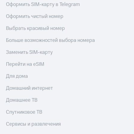
Live
Безопасность
Оформить SIM-карту в Telegram
Гудок
Финансы
Оформить чистый номер
Мой
Детям
Выбрать красивый номер
МТС
и родителям
Больше возможностей выбора номера
Все
Здоровье
приложения
и фитнес
Заменить SIM-карту
Инвестиции
Приложения
Перейти на eSIM
от МТС
Получайте
доход
Для дома
Акции
онлайн
Страхование
Домашний интернет
Приложения
КИОН
Покупка
Домашнее ТВ
полисов
КИОН
онлайн
Музыка
Спутниковое ТВ
Скидка 30%
на связь
КИОН
Сервисы и развлечения
Строки
С картой