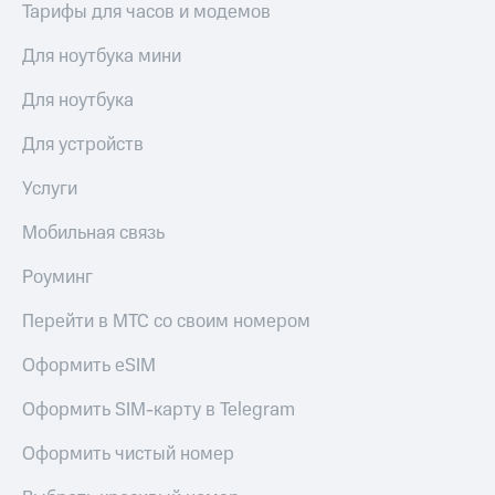
Live
Тарифы для часов и модемов
Безопасность
Гудок
Финансы
Для ноутбука мини
Мой
Детям
Для ноутбука
МТС
и родителям
Для устройств
Все
Здоровье
приложения
и фитнес
Услуги
Инвестиции
Приложения
Мобильная связь
от МТС
Получайте
Роуминг
доход
Акции
онлайн
Перейти в МТС со своим номером
Страхование
Приложения
КИОН
Покупка
Оформить eSIM
полисов
КИОН
онлайн
Оформить SIM-карту в Telegram
Музыка
Скидка 30%
на связь
Оформить чистый номер
КИОН
Строки
С картой