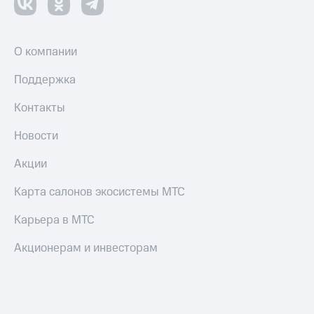
и
колонки
Умные
О компании
часы
и
Поддержка
трекеры
Контакты
Умный
дом
Новости
Планшеты
Акции
Акции
Карта салонов экосистемы МТС
и
скидки
Карьера в МТС
Все
товары
Акционерам и инвесторам