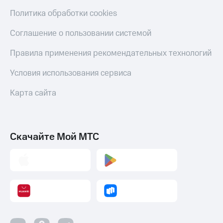
оператора
Политика обработки cookies
Оплата
Соглашение о пользовании системой
интернета
и
Правила применения рекомендательных технологий
ТВ
Условия использования сервиса
Переводы
с
Карта сайта
телефона
на карту
МТС Pay
Скачайте Мой МТС
Оплата
по QR-
коду
за границей
тернет-магазин
Смартфоны
Наушники