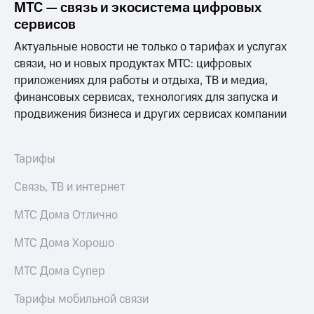
МТС — связь и экосистема цифровых
Услуги
149 ₽/
сервисов
мес
Акции
Актуальные новости не только о тарифах и услугах
МТС
Домашний
связи, но и новых продуктах МТС: цифровых
Premium
интернет
приложениях для работы и отдыха, ТВ и медиа,
Подписка
финансовых сервисах, технологиях для запуска и
Домашнее
на гигабайты
продвижения бизнеса и других сервисах компании
ТВ
интернета,
фильмы,
Спутниковое
музыка
ТВ
Тарифы
и многое
другое
Перейти
Семейная
Связь, ТВ и интернет
в МТС
группа
со своим
МТС Дома Отлично
номером
Скидка
на тарифы,
МТС Дома Хорошо
Поддержка
общие
подписки
МТС Дома Супер
висы и подписки
и услуги,
МТС
доступ
Тарифы мобильной связи
Premium
к геолокации