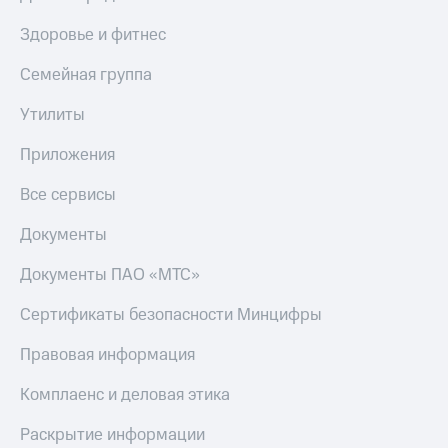
С картой
с карты
МТС
МТС Деньги
Здоровье и фитнес
Деньги
МТС
Обзоры
Семейная группа
Накопления
товаров
Утилиты
Откладывайте
Скидки
деньги
до 40%
Приложения
и получайте
на смартфоны
доход 15%
Все сервисы
Платежи
при
и
покупке
Документы
переводы
со связью
МТС
Документы ПАО «МТС»
Пополнить
номер
МТС
Сертификаты безопасности Минцифры
Настройки
Правовая информация
автоплатежа
Комплаенс и деловая этика
Пополнить
номер
Раскрытие информации
другого