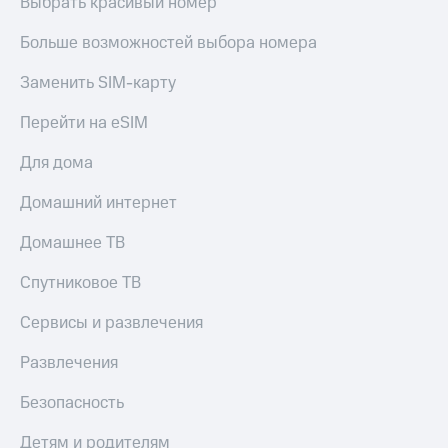
Выбрать красивый номер
МТС
Live
Деньги
Больше возможностей выбора номера
МТС
Гудок
Накопления
Заменить SIM-карту
Мой
Откладывайте
МТС
Перейти на eSIM
деньги
и получайте
Все
Для дома
доход 15%
приложения
Акции
Финансы
Домашний интернет
Условия
Инвестиции
пополнения
Домашнее ТВ
Получайте
Скидка
доход
30%
Спутниковое ТВ
онлайн
на связь
Страхование
Сервисы и развлечения
Покупка
Тарифы
Развлечения
полисов
RED,
онлайн
РИИЛ
Скидка 30%
и МТС Супер
Безопасность
на связь
дешевле
при оплате
Детям и родителям