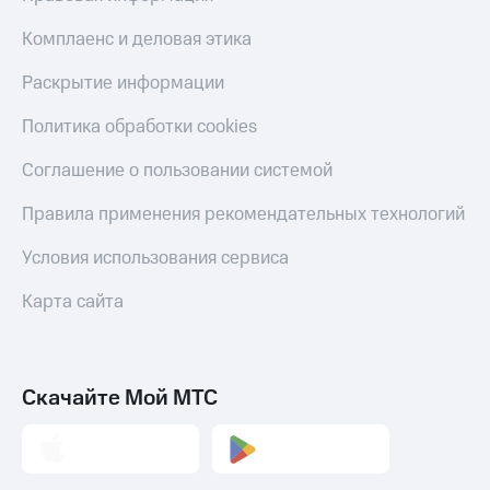
КИОН
и не
Строки
Комплаенс и деловая этика
только
Live
Безопасность
Раскрытие информации
Гудок
Финансы
Политика обработки cookies
Мой
Детям
Соглашение о пользовании системой
МТС
и родителям
Правила применения рекомендательных технологий
Все
Здоровье
приложения
и фитнес
Условия использования сервиса
Инвестиции
Приложения
Карта сайта
от МТС
Получайте
доход
Акции
онлайн
Скачайте Мой МТС
Приложения
Страхование
КИОН
Покупка
КИОН
полисов
Музыка
онлайн