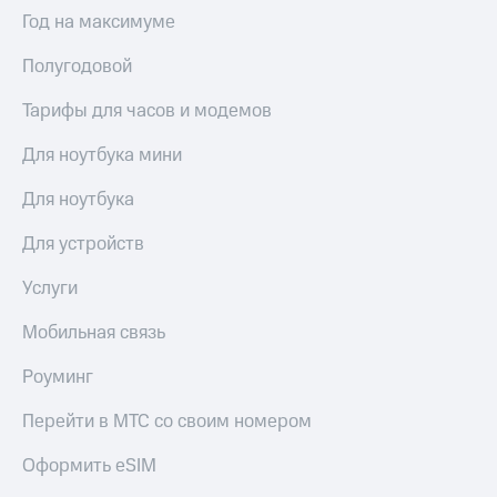
Интернет,
Выбрать
Год на максимуме
ТВ и телефон
красивый
для дома
номер
Полугодовой
Заменить
Услуги
SIM-
Тарифы для часов и модемов
карту
Личный
Для ноутбука мини
кабинет
Перейти
интернета
на
Для ноутбука
и
eSIM
ТВ
Для устройств
Личный
Для дома
кабинет
Выберите
Услуги
спутникового
и подключите
ТВ
ТВ
Мобильная связь
Скачать
с выгодным
приложение
тарифом
Роуминг
Мой
МТС
Перейти в МТС со своим номером
Акции
Тарифы
Интернет,
Оформить eSIM
ТВ и телефон
Видеонаблюдение
для дома