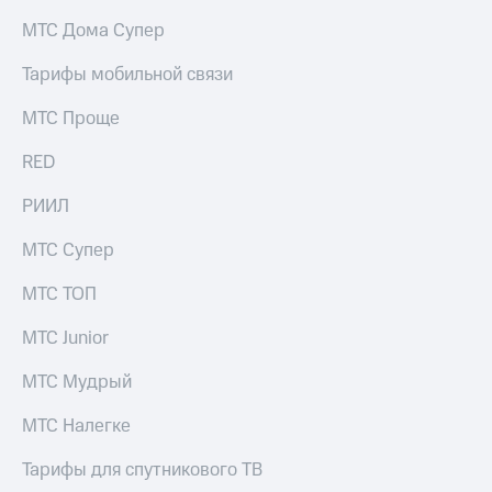
на связь
МТС Дома Супер
Роуминг
Тарифы
Тарифы мобильной связи
RED,
Семейная
РИИЛ
МТС Проще
группа
и МТС
Супер
RED
Заказать
дешевле
SIM-
при
карту
РИИЛ
оплате
с карты
Оформить
МТС
МТС Супер
eSIM
Деньги
МТС ТОП
SIM-
Выберите
карта
и подключите
МТС Junior
для
ТВ
иностранцев
с выгодным
МТС Мудрый
тарифом
Оформить
МТС Налегке
чистый
Тарифы
номер
Тарифы для спутникового ТВ