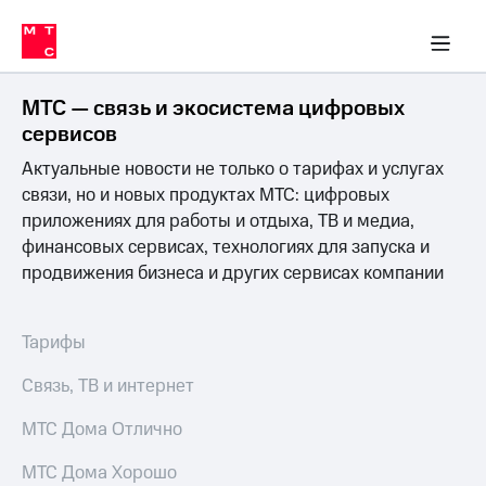
Перенести
ка 30% на связь
обильная связь
Сервисы и подписки
Интернет-магазин
Для дома
Скидка 30% на связь
Личные кабинеты
Финансы
Приложения
номер
ичные кабинеты
в МТС
Мобильная
связь
МТС — связь и экосистема цифровых
Тарифы
Интернет
сервисов
и
Актуальные новости не только о тарифах и услугах
ТВ
Услуги
связи, но и новых продуктах МТС: цифровых
Спутниковое
приложениях для работы и отдыха, ТВ и медиа,
ТВ
финансовых сервисах, технологиях для запуска и
Роуминг
продвижения бизнеса и других сервисах компании
МТС
Деньги
Личный
кабинет
Мобильная связь
Тарифы
Скачать
Перенести
приложение
номер
Связь, ТВ и интернет
Мой
в МТС
МТС
МТС Дома Отлично
Акции
Тарифы
МТС Дома Хорошо
Скидка 30%
Услуги