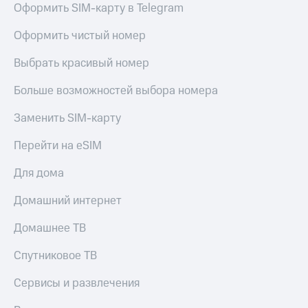
для дома
Оформить SIM-карту в Telegram
Услуги
149 ₽/
Оформить чистый номер
мес
Акции
Выбрать красивый номер
МТС
Домашний
Premium
Больше возможностей выбора номера
интернет
Подписка
Заменить SIM-карту
Домашнее
на гигабайты
ТВ
интернета,
Перейти на eSIM
фильмы,
Спутниковое
музыка
Для дома
ТВ
и многое
другое
Домашний интернет
Перейти
в МТС
Семейная
со своим
Домашнее ТВ
группа
номером
Скидка
Спутниковое ТВ
Поддержка
на тарифы,
общие
Сервисы и развлечения
висы и подписки
подписки
МТС
и услуги,