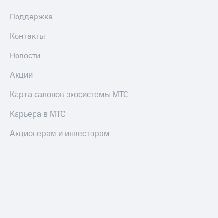
и
колонки
Поддержка
Умные
Контакты
часы
и
Новости
трекеры
Акции
Умный
дом
Карта салонов экосистемы МТС
Планшеты
Карьера в МТС
Акции
Акционерам и инвесторам
и
скидки
Все
товары