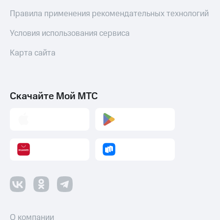
оператора
Правила применения рекомендательных технологий
Оплата
Условия использования сервиса
интернета
и
Карта сайта
ТВ
Переводы
с
телефона
Скачайте Мой МТС
на карту
МТС Pay
Оплата
по QR-
коду
за границей
тернет-магазин
Смартфоны
Наушники
О компании