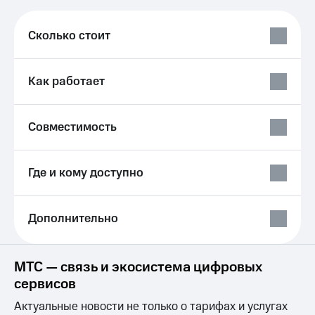
Выбрать
ТВ и телефон
красивый
для дома
номер
Сколько стоит
Услуги
Заменить
SIM-
Личный
Как работает
карту
кабинет
интернета
Перейти
и
на
ТВ
Совместимость
eSIM
Личный
кабинет
Для дома
спутникового
Где и кому доступно
Выберите
ТВ
и подключите
Скачать
ТВ
приложение
с выгодным
Дополнительно
Мой
тарифом
МТС
Акции
Тарифы
МТС — связь и экосистема цифровых
Интернет,
сервисов
ТВ и телефон
Видеонаблюдение
для дома
для дома
Актуальные новости не только о тарифах и услугах