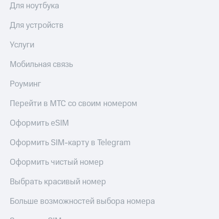
Live
Безопасность
Для ноутбука
Гудок
Финансы
Для устройств
Мой
Детям
Услуги
МТС
и родителям
Мобильная связь
Все
Здоровье
приложения
и фитнес
Роуминг
Инвестиции
Приложения
Перейти в МТС со своим номером
от МТС
Получайте
Оформить eSIM
доход
Акции
онлайн
Страхование
Оформить SIM-карту в Telegram
Приложения
КИОН
Покупка
Оформить чистый номер
полисов
КИОН
онлайн
Выбрать красивый номер
Музыка
Скидка 30%
на связь
КИОН
Больше возможностей выбора номера
Строки
С картой