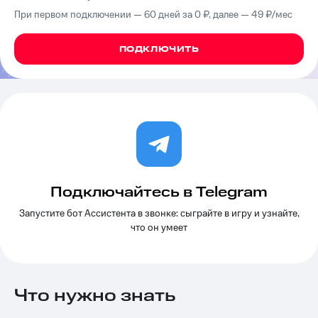
на связь
При первом подключении — 60 дней за 0 ₽, далее — 49 ₽⁠/⁠мес
Роуминг
Тарифы
ПОДКЛЮЧИТЬ
RED,
Семейная
РИИЛ
группа
и МТС
Супер
Заказать
дешевле
SIM-
при
карту
оплате
с карты
Оформить
МТС
eSIM
Деньги
Подключайтесь в Telegram
SIM-
Выберите
карта
Запустите бот Ассистента в звонке: сыграйте в игру и узнайте,
и подключите
для
ТВ
что он умеет
иностранцев
с выгодным
тарифом
Оформить
чистый
Тарифы
Что нужно знать
номер
Интернет,