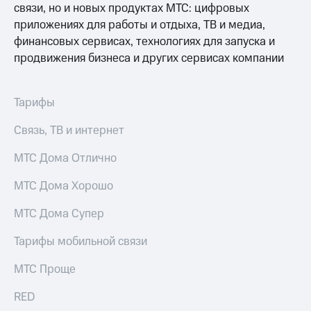
связи, но и новых продуктах МТС: цифровых
Услуги
149 ₽/
приложениях для работы и отдыха, ТВ и медиа,
мес
Акции
финансовых сервисах, технологиях для запуска и
МТС
продвижения бизнеса и других сервисах компании
Домашний
Premium
интернет
Подписка
Домашнее
Тарифы
на гигабайты
ТВ
интернета,
Связь, ТВ и интернет
фильмы,
Спутниковое
музыка
ТВ
МТС Дома Отлично
и многое
другое
Перейти
Семейная
МТС Дома Хорошо
в МТС
группа
со своим
МТС Дома Супер
номером
Скидка
на тарифы,
Тарифы мобильной связи
Поддержка
общие
подписки
МТС Проще
висы и подписки
и услуги,
МТС
доступ
RED
Premium
к геолокации