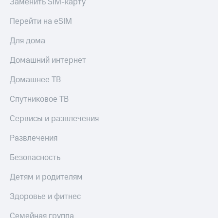
Заменить SIM-карту
МТС
Live
Деньги
Перейти на eSIM
МТС
Гудок
Накопления
Для дома
Мой
Откладывайте
МТС
Домашний интернет
деньги
и получайте
Все
Домашнее ТВ
доход 15%
приложения
Акции
Финансы
Спутниковое ТВ
Условия
Инвестиции
пополнения
Сервисы и развлечения
Получайте
Скидка
доход
30%
Развлечения
онлайн
на связь
Страхование
Безопасность
Покупка
Тарифы
полисов
RED,
Детям и родителям
онлайн
РИИЛ
Скидка 30%
и МТС Супер
Здоровье и фитнес
на связь
дешевле
при оплате
Семейная группа