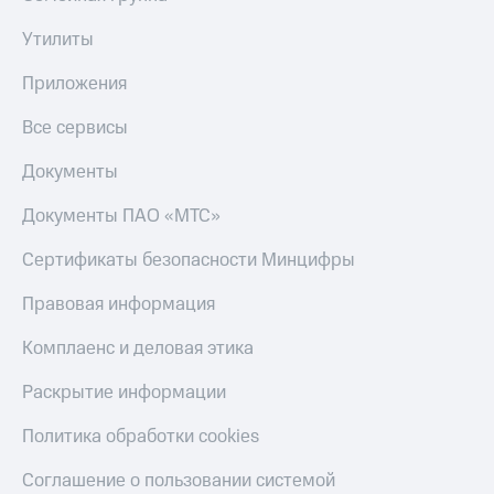
С картой
с карты
МТС
МТС Деньги
Утилиты
Деньги
МТС
Обзоры
Приложения
Накопления
товаров
Все сервисы
Откладывайте
Скидки
деньги
до 40%
Документы
и получайте
на смартфоны
доход 15%
Документы ПАО «МТС»
Платежи
при
и
покупке
Сертификаты безопасности Минцифры
переводы
со связью
МТС
Правовая информация
Пополнить
номер
МТС
Комплаенс и деловая этика
Настройки
Раскрытие информации
автоплатежа
Политика обработки cookies
Пополнить
номер
Соглашение о пользовании системой
другого