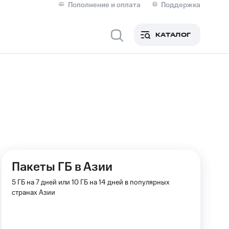
Пополнение и оплата
Поддержка
Скидка 30% на связь
Личные кабинеты
КАТАЛОГ
Мобильная связь
IM-карта для иностранцев
M
Для дома
оим номером
Поддержка
Пакеты ГБ в Азии
Сервисы и подписки
ой МТС
5 ГБ на 7 дней или 10 ГБ на 14 дней в популярных
странах Азии