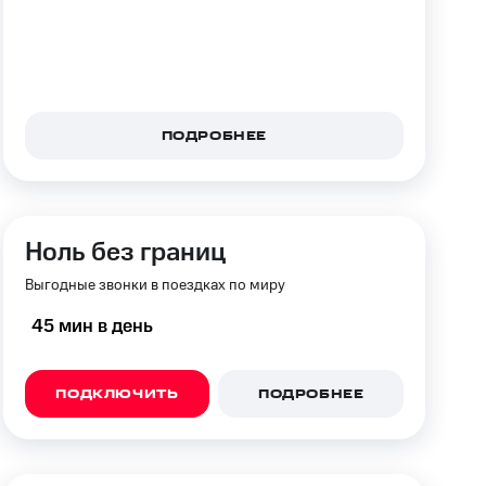
фитнес
Приложения от МТС
Приложения
Финансы
ПОДРОБНЕЕ
Ноль без границ
Выгодные звонки в поездках по миру
45 мин в день
угого оператора
Оплата
ПОДКЛЮЧИТЬ
ПОДРОБНЕЕ
Интернет-магазин
скидки
Все товары