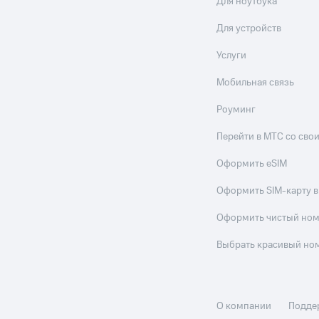
Для ноутбука
Для устройств
Услуги
Мобильная связь
Роуминг
Перейти в МТС со св
Оформить eSIM
Оформить SIM-карту в
Оформить чистый но
Выбрать красивый но
О компании
Подде