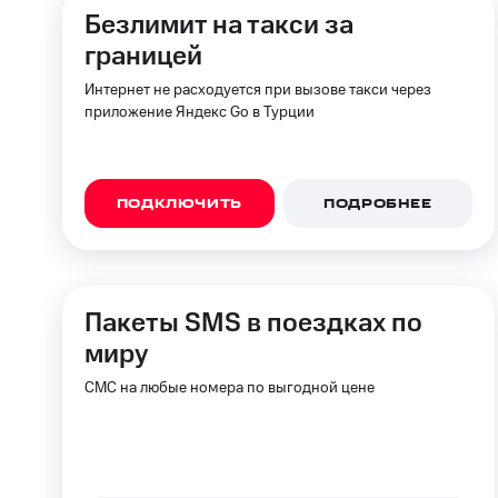
МТС Накопления
Безлимит на такси за
Откладывайте деньги и получайте до
границей
Акции
Условия пополнения
Интернет не расходуется при вызове такси через
приложение Яндекс Go в Турции
Скидка 30% на связь
Тарифы RED, РИИЛ и МТС Супер дешев
ПОДКЛЮЧИТЬ
ПОДРОБНЕЕ
Обзоры товаров
Скидки до 40%
на смартфоны
Пакеты SMS в поездках по
миру
при покупке со связью МТС
СМС на любые номера по выгодной цене