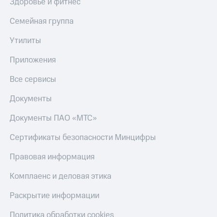
Здоровье и фитнес
С картой
с карты
МТС
МТС Деньги
Семейная группа
Деньги
МТС
Обзоры
Утилиты
Накопления
товаров
Приложения
Откладывайте
Скидки
деньги
до 40%
и получайте
Все сервисы
на смартфоны
доход 15%
Платежи
Документы
при
и
покупке
переводы
Документы ПАО «МТС»
со связью
МТС
Пополнить
Сертификаты безопасности Минцифры
номер
МТС
Правовая информация
Настройки
Комплаенс и деловая этика
автоплатежа
Раскрытие информации
Пополнить
номер
Политика обработки cookies
другого