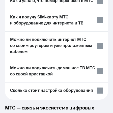
Как я узнаю, что номер перенесён в МТС
Выбрать
ТВ и телефон
красивый
для дома
номер
Услуги
Как я получу SIM-карту МТС
Заменить
и оборудование для интернета и ТВ
SIM-
Личный
карту
кабинет
интернета
Можно ли подключить интернет МТС
Перейти
и
на
ТВ
со своим роутером и уже проложенным
eSIM
Личный
кабелем
кабинет
Для дома
спутникового
Выберите
ТВ
Можно ли подключить домашнее ТВ МТС
и подключите
Скачать
ТВ
приложение
со своей приставкой
с выгодным
Мой
тарифом
МТС
Акции
Сколько стоит настройка оборудования
Тарифы
Интернет,
ТВ и телефон
Видеонаблюдение
для дома
МТС — связь и экосистема цифровых
для дома