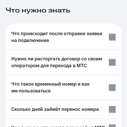
на связь
Что нужно знать
Роуминг
Тарифы
RED,
Семейная
РИИЛ
группа
и МТС
Что происходит после отправки заявки
Супер
на подключение
Заказать
дешевле
SIM-
при
карту
оплате
Нужно ли расторгать договор со своим
с карты
Оформить
МТС
оператором для перехода в МТС
eSIM
Деньги
SIM-
Выберите
Что такое временный номер и как
карта
и подключите
для
им пользоваться
ТВ
иностранцев
с выгодным
тарифом
Оформить
Сколько дней займёт перенос номера
чистый
Тарифы
номер
Интернет,