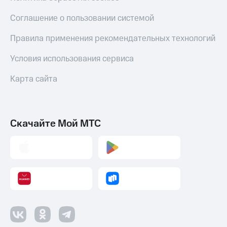
оператора
Соглашение о пользовании системой
Оплата
интернета
Правила применения рекомендательных технологий
и
ТВ
Условия использования сервиса
Переводы
Карта сайта
с
телефона
на карту
Скачайте Мой МТС
МТС Pay
Оплата
по QR-
коду
за границей
тернет-магазин
Смартфоны
Наушники