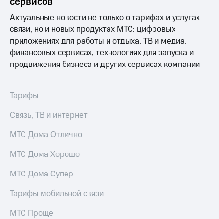
сервисов
Услуги
149 ₽/
Актуальные новости не только о тарифах и услугах
мес
Акции
связи, но и новых продуктах МТС: цифровых
МТС
приложениях для работы и отдыха, ТВ и медиа,
Домашний
Premium
финансовых сервисах, технологиях для запуска и
интернет
продвижения бизнеса и других сервисах компании
Подписка
Домашнее
на гигабайты
ТВ
интернета,
фильмы,
Тарифы
Спутниковое
музыка
ТВ
и многое
Связь, ТВ и интернет
другое
Перейти
Семейная
МТС Дома Отлично
в МТС
группа
со своим
МТС Дома Хорошо
номером
Скидка
на тарифы,
Поддержка
МТС Дома Супер
общие
подписки
висы и подписки
Тарифы мобильной связи
и услуги,
МТС
доступ
Premium
МТС Проще
к геолокации