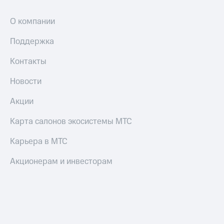
и
колонки
О компании
Умные
Поддержка
часы
и
Контакты
трекеры
Умный
Новости
дом
Акции
Планшеты
Карта салонов экосистемы МТС
Акции
и
Карьера в МТС
скидки
Акционерам и инвесторам
Все
товары