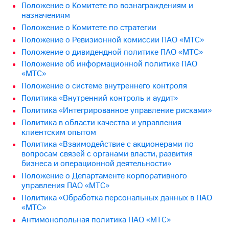
Положение о Комитетe по вознаграждениям и
назначениям
МТС
о технологиях
Положение о Комитете по стратегии
Положение о Ревизионной комиссии ПАО «МТС»
Достижения
Положение о дивидендной политике ПАО «МТС»
Положение об информационной политике ПАО
Интервью
«МТС»
Финансовая
Положение о системе внутреннего контроля
отчетность
Политика «Внутренний контроль и аудит»
Политика «Интегрированное управление рисками»
Контакты
Политика в области качества и управления
клиентским опытом
Новости
в
Политика «Взаимодействие с акционерами по
регионе
вопросам связей с органами власти, развития
бизнеса и операционной деятельности»
м и акционерам
Положение о Департаменте корпоративного
Корпоративное
управления ПАО «МТС»
управление
Политика «Обработка персональных данных в ПАО
«МТС»
Корпоративный
Антимонопольная политика ПАО «МТС»
секретарь