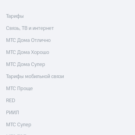
выкупа
акций
Дивиденды
Тарифы
Рынок
облигаций
Связь, ТВ и интернет
Описание
МТС Дома Отлично
Еврооблигации-2023
Уведомление
МТС Дома Хорошо
о
погашении
МТС Дома Супер
именных
облигаций
Тарифы мобильной связи
Другое
МТС Проще
Регистратор
Реквизиты
RED
Контакты
йчивое развитие
РИИЛ
и деловая этика
На главную
МТС Супер