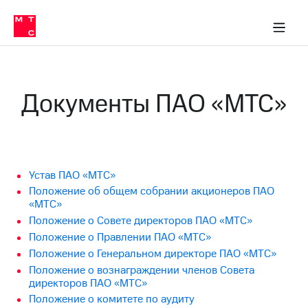
О
сторам и акционерам
Комплаенс и деловая этика
Устойчивое развитие
Медиа-центр
О МТС
О МТС
На главную
компании
О
компании
Стратегия
Стратегия
Карьера
Документы ПАО «МТС»
в МТС
Карьера
в МТС
Пресс-
релизы
История
компании
МТС
о технологиях
Руководство
Устав ПАО «МТС»
региона
Положение об общем собрании акционеров ПАО
«МТС»
Правовая
Положение о Совете директоров ПАО «МТС»
информация
Положение о Правлении ПАО «МТС»
Контакты
Положение о Генеральном директоре ПАО «МТС»
Положение о вознаграждении членов Совета
Медиа-центр
директоров ПАО «МТС»
Пресс-
Положение о комитете по аудиту
релизы