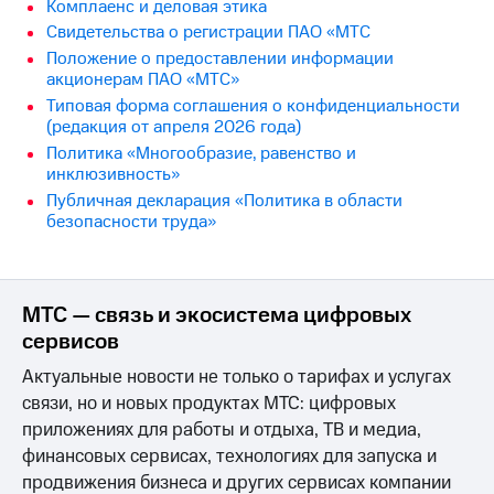
Раскрытие
Комплаенс и деловая этика
информации
Свидетельства о регистрации ПАО «МТС
Информация
Положение о предоставлении информации
акционерам
акционерам ПАО «МТС»
Документы
Типовая форма соглашения о конфиденциальности
ПАО
(редакция от апреля 2026 года)
"МТС"
Собрания
Политика «Многообразие, равенство и
акционеров
инклюзивность»
Личный
Публичная декларация «Политика в области
кабинет
безопасности труда»
акционера
Акционерный
капитал
Контроль
МТС — связь и экосистема цифровых
и
сервисов
аудит
Рынок
Актуальные новости не только о тарифах и услугах
акций
связи, но и новых продуктах МТС: цифровых
Описание
приложениях для работы и отдыха, ТВ и медиа,
Программа
финансовых сервисах, технологиях для запуска и
приобретения
продвижения бизнеса и других сервисах компании
Порядок