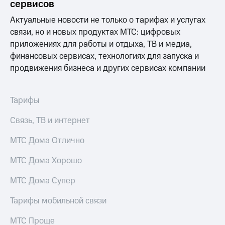
сервисов
Услуги
149 ₽/
мес
Актуальные новости не только о тарифах и услугах
Акции
связи, но и новых продуктах МТС: цифровых
МТС
приложениях для работы и отдыха, ТВ и медиа,
Домашний
Premium
интернет
финансовых сервисах, технологиях для запуска и
Подписка
продвижения бизнеса и других сервисах компании
Домашнее
на гигабайты
ТВ
интернета,
фильмы,
Тарифы
Спутниковое
музыка
ТВ
и многое
Связь, ТВ и интернет
другое
Перейти
Семейная
в МТС
МТС Дома Отлично
группа
со своим
номером
МТС Дома Хорошо
Скидка
на тарифы,
Поддержка
МТС Дома Супер
общие
подписки
висы и подписки
и услуги,
Тарифы мобильной связи
МТС
доступ
Premium
к геолокации
МТС Проще