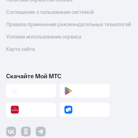
Политика обработки cookies
оператора
Соглашение о пользовании системой
Оплата
интернета
Правила применения рекомендательных технологий
и
ТВ
Условия использования сервиса
Переводы
Карта сайта
с
телефона
на карту
Скачайте Мой МТС
МТС Pay
Оплата
по QR-
коду
за границей
тернет-магазин
Смартфоны
Наушники