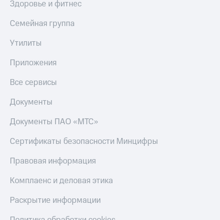
Здоровье и фитнес
С картой
с карты
МТС
МТС Деньги
Семейная группа
Деньги
МТС
Обзоры
Накопления
товаров
Утилиты
Откладывайте
Скидки
Приложения
деньги
до 40%
и получайте
на смартфоны
Все сервисы
доход 15%
Платежи
при
Документы
и
покупке
переводы
со связью
Документы ПАО «МТС»
МТС
Пополнить
Сертификаты безопасности Минцифры
номер
МТС
Правовая информация
Настройки
Комплаенс и деловая этика
автоплатежа
Раскрытие информации
Пополнить
номер
другого