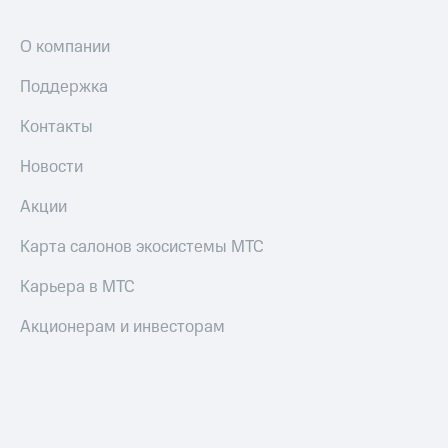
и
колонки
О компании
Умные
часы
Поддержка
и
трекеры
Контакты
Умный
Новости
дом
Акции
Планшеты
Карта салонов экосистемы МТС
Акции
и
Карьера в МТС
скидки
Акционерам и инвесторам
Все
товары