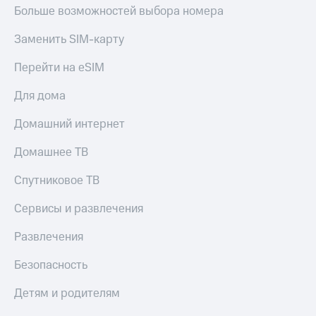
МТС
Больше возможностей выбора номера
Live
Деньги
МТС
Заменить SIM-карту
Гудок
Накопления
Перейти на eSIM
Мой
Откладывайте
МТС
деньги
Для дома
и получайте
Все
доход 15%
приложения
Домашний интернет
Акции
Финансы
Условия
Инвестиции
Домашнее ТВ
пополнения
Получайте
Спутниковое ТВ
Скидка
доход
30%
онлайн
Сервисы и развлечения
на связь
Страхование
Развлечения
Покупка
Тарифы
полисов
RED,
Безопасность
онлайн
РИИЛ
Скидка 30%
и МТС Супер
Детям и родителям
на связь
дешевле
при оплате