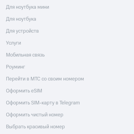
Live
Безопасность
Для ноутбука мини
Гудок
Финансы
Для ноутбука
Мой
Детям
МТС
Для устройств
и родителям
Все
Услуги
Здоровье
приложения
и фитнес
Мобильная связь
Инвестиции
Приложения
от МТС
Роуминг
Получайте
доход
Акции
Перейти в МТС со своим номером
онлайн
Страхование
Приложения
Оформить eSIM
КИОН
Покупка
Оформить SIM-карту в Telegram
полисов
КИОН
онлайн
Музыка
Оформить чистый номер
Скидка 30%
на связь
КИОН
Выбрать красивый номер
Строки
С картой