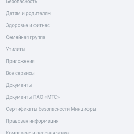
Безопасность
КИОН
Скидка 30%
Детям и родителям
Строки
на связь
Live
Здоровье и фитнес
С картой
МТС
Гудок
Семейная группа
Деньги
Мой
МТС
Утилиты
МТС
Накопления
Приложения
Все
Откладывайте
приложения
деньги
Все сервисы
Финансы
и получайте
Инвестиции
доход 15%
Документы
Получайте
Акции
Документы ПАО «МТС»
доход
Условия
онлайн
пополнения
Сертификаты безопасности Минцифры
Страхование
Скидка
Правовая информация
30%
Покупка
на связь
полисов
Комплаенс и деловая этика