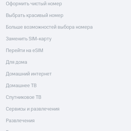
Оформить чистый номер
КИОН
и не
Строки
только
Выбрать красивый номер
Live
Безопасность
Больше возможностей выбора номера
Гудок
Финансы
Заменить SIM-карту
Мой
Детям
МТС
и родителям
Перейти на eSIM
Все
Здоровье
Для дома
приложения
и фитнес
Домашний интернет
Инвестиции
Приложения
от МТС
Домашнее ТВ
Получайте
доход
Акции
Спутниковое ТВ
онлайн
Приложения
Страхование
Сервисы и развлечения
КИОН
Покупка
Развлечения
КИОН
полисов
Музыка
онлайн