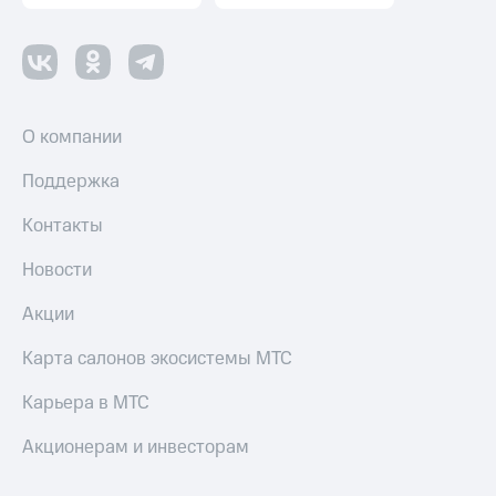
Настройки
автоплатежа
Пополнить
номер
О компании
другого
оператора
Поддержка
Оплата
интернета
Контакты
и
ТВ
Новости
Переводы
Акции
с
телефона
Карта салонов экосистемы МТС
на карту
Карьера в МТС
МТС Pay
Акционерам и инвесторам
Оплата
по QR-