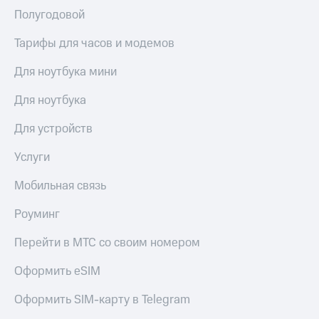
Premium
доступ
Полугодовой
к геолокации
Подписка
Тарифы для часов и модемов
Сертификаты
на гигабайты
безопасности
интернета,
Для ноутбука мини
фильмы,
Всё
музыка
Для ноутбука
и многое
под
другое
рукой
Для устройств
в Мой МТС
Семейная
Услуги
группа
Посмотрите,
что
Скидка
Мобильная связь
полезного
на тарифы,
есть
общие
Роуминг
в нашем
подписки
приложении
и услуги,
Перейти в МТС со своим номером
доступ
КИОН
к геолокации
Оформить eSIM
КИОН
Кино,
Оформить SIM-карту в Telegram
Музыка
музыка,
книги