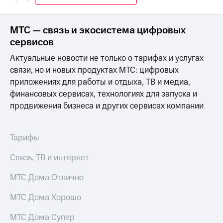
Интернет,
Выбрать
ТВ и телефон
красивый
для дома
номер
МТС — связь и экосистема цифровых
Заменить
сервисов
Услуги
SIM-
Актуальные новости не только о тарифах и услугах
карту
Личный
связи, но и новых продуктах МТС: цифровых
кабинет
Перейти
приложениях для работы и отдыха, ТВ и медиа,
интернета
на
финансовых сервисах, технологиях для запуска и
и
eSIM
ТВ
продвижения бизнеса и других сервисах компании
Личный
Для дома
кабинет
Выберите
спутникового
и подключите
Тарифы
ТВ
ТВ
Скачать
с выгодным
Связь, ТВ и интернет
приложение
тарифом
Мой
МТС Дома Отлично
МТС
Акции
Тарифы
МТС Дома Хорошо
Интернет,
ТВ и телефон
МТС Дома Супер
Видеонаблюдение
для дома