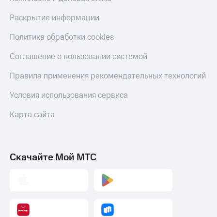
онлайн
Тарифы
Раскрытие информации
RED,
Скидка 30%
РИИЛ
на связь
Политика обработки cookies
и МТС Супер
дешевле
С картой
Соглашение о пользовании системой
при оплате
МТС
с карты
Деньги
Правила применения рекомендательных технологий
МТС Деньги
МТС
Обзоры
Условия использования сервиса
Накопления
товаров
Откладывайте
Карта сайта
Скидки
деньги
до 40%
и получайте
доход 15%
на смартфоны
Скачайте Мой МТС
Платежи
при
и
покупке
переводы
со связью
МТС
Пополнить
номер
МТС