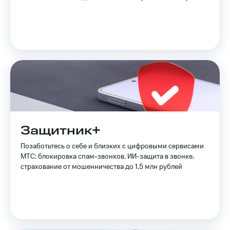
на связь
Роуминг
Тарифы
RED,
Семейная
РИИЛ
группа
и МТС
Супер
Заказать
дешевле
SIM-
при
карту
оплате
с карты
Оформить
МТС
eSIM
Деньги
Защитник+
SIM-
Выберите
Позаботьтесь о себе и близких с цифровыми сервисами
карта
и подключите
МТС: блокировка спам-звонков, ИИ-защита в звонке,
для
ТВ
страхование от мошенничества до 1,5 млн рублей
иностранцев
с выгодным
тарифом
Оформить
чистый
Тарифы
номер
Интернет,