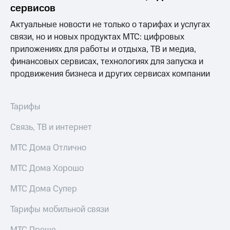
Live
Безопасность
сервисов
Гудок
Актуальные новости не только о тарифах и услугах
Финансы
связи, но и новых продуктах МТС: цифровых
Мой
Детям
приложениях для работы и отдыха, ТВ и медиа,
МТС
и родителям
финансовых сервисах, технологиях для запуска и
Все
продвижения бизнеса и других сервисах компании
Здоровье
приложения
и фитнес
Инвестиции
Приложения
Тарифы
от МТС
Получайте
Связь, ТВ и интернет
доход
Акции
онлайн
МТС Дома Отлично
Страхование
Приложения
КИОН
МТС Дома Хорошо
Покупка
полисов
КИОН
онлайн
МТС Дома Супер
Музыка
Скидка 30%
на связь
Тарифы мобильной связи
КИОН
Строки
С картой