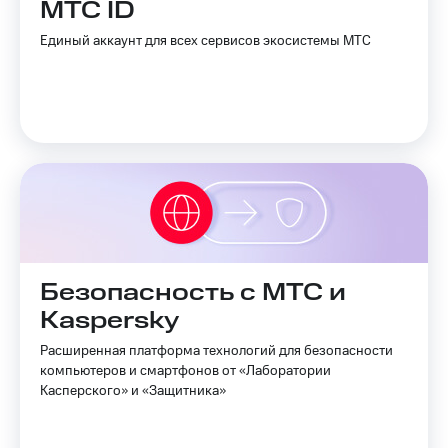
МТС ID
Услуги
149 ₽/
мес
Единый аккаунт для всех сервисов экосистемы МТС
Акции
МТС
Домашний
Premium
интернет
Подписка
Домашнее
на гигабайты
ТВ
интернета,
фильмы,
Спутниковое
музыка
ТВ
и многое
другое
Перейти
Семейная
в МТС
группа
Безопасность с МТС и
со своим
Kaspersky
номером
Скидка
на тарифы,
Расширенная платформа технологий для безопасности
Поддержка
общие
компьютеров и смартфонов от «Лаборатории
подписки
Касперского» и «Защитника»
висы и подписки
и услуги,
МТС
доступ
Premium
к геолокации