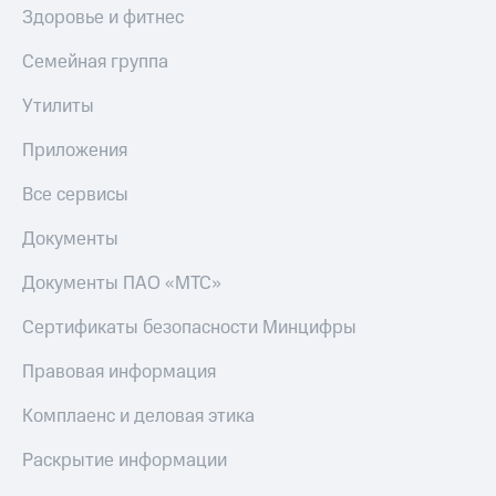
и
Здоровье и фитнес
колонки
Семейная группа
Умные
часы
Утилиты
и
трекеры
Приложения
Умный
Все сервисы
дом
Документы
Планшеты
Акции
Документы ПАО «МТС»
и
скидки
Сертификаты безопасности Минцифры
Все
Правовая информация
товары
Комплаенс и деловая этика
Раскрытие информации