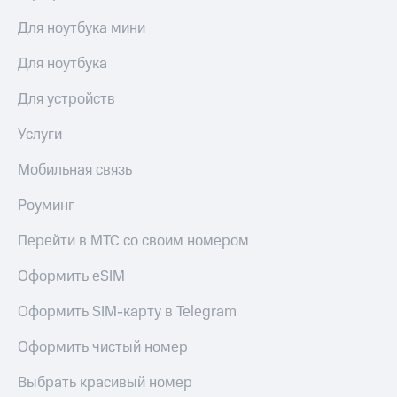
С картой
с карты
МТС
МТС Деньги
Для ноутбука мини
Деньги
МТС
Обзоры
Для ноутбука
Накопления
товаров
Для устройств
Откладывайте
Скидки
деньги
до 40%
Услуги
и получайте
на смартфоны
доход 15%
Мобильная связь
Платежи
при
и
покупке
Роуминг
переводы
со связью
МТС
Перейти в МТС со своим номером
Пополнить
номер
Оформить eSIM
МТС
Оформить SIM-карту в Telegram
Настройки
автоплатежа
Оформить чистый номер
Пополнить
номер
Выбрать красивый номер
другого