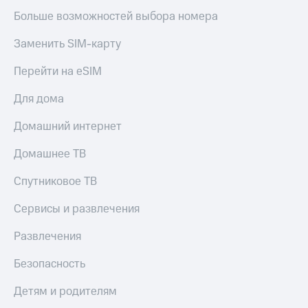
оператора
Больше возможностей выбора номера
Оплата
Заменить SIM-карту
интернета
и
Перейти на eSIM
ТВ
Для дома
Переводы
с
Домашний интернет
телефона
на карту
Домашнее ТВ
МТС Pay
Спутниковое ТВ
Оплата
по QR-
Сервисы и развлечения
коду
за границей
Развлечения
тернет-магазин
Безопасность
Смартфоны
Детям и родителям
Наушники