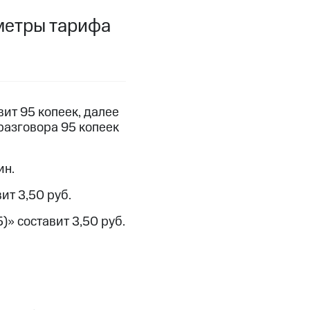
фитнес
Приложения от МТС
аметры тарифа
Приложения
Финансы
ит 95 копеек, далее
 разговора 95 копеек
ин.
ит 3,50 руб.
» составит 3,50 руб.
угого оператора
Оплата
Интернет-магазин
скидки
Все товары