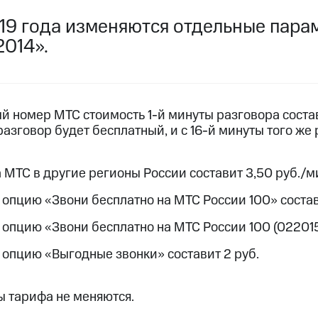
пасность
Финансы
Детям и родителям
Здоровье и 
2019 года изменяются отдельные пар
ильмы, музыка и многое другое
2014».
ive
Гудок
Мой МТС
Все приложения
услуги, доступ к геолокации
й номер МТС стоимость 1-й минуты разговора состав
 разговор будет бесплатный, и с 16-й минуты того же
 в нашем приложении
 МТС в другие регионы России составит 3,50 руб./м
ive
Гудок
Мой МТС
Все приложения
Инвестиции
 опцию «Звони бесплатно на МТС России 100» состав
 опцию «Звони бесплатно на МТС России 100 (022015)
ход 15%
 опцию «Выгодные звонки» составит 2 руб.
ер МТС
Настройки автоплатежа
Пополнить номер др
 на карту
МТС Pay
Оплата по QR-коду за границей
 тарифа не меняются.
ые часы и трекеры
Умный дом
Планшеты
Акции и 