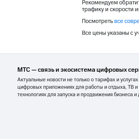
Рекомендуем обратит
МТС Накопления
трафику и скорости и
Откладывайте деньги и получайте до
Посмотреть
все совр
Акции
Условия пополнения
Все цены указаны с у
Скидка 30% на связь
Тарифы RED, РИИЛ и МТС Супер дешев
Обзоры товаров
МТС — связь и экосистема цифровых се
Скидки до 40%
Актуальные новости не только о тарифах и услугах
на смартфоны
цифровых приложениях для работы и отдыха, ТВ и
технологиях для запуска и продвижения бизнеса и
при покупке со связью МТС