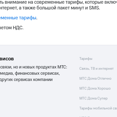
ь внимание на современные тарифы, которые вклю
нтернет, а также большой пакет минут и SMS.
ход 15%
еменные тарифы
.
четом НДС.
ле при оплате с карты МТС Деньги
рвисов
Тарифы
 связи, но и новых продуктах МТС:
Связь, ТВ и интернет
 медиа, финансовых сервисах,
МТС Дома Отлично
 других сервисах компании
МТС Дома Хорошо
МТС Дома Супер
Тарифы мобильной св