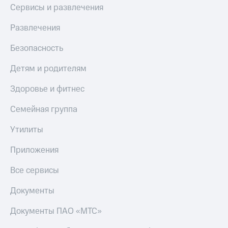
МТС
Сервисы и развлечения
Live
Деньги
МТС
Развлечения
Гудок
Накопления
Безопасность
Мой
Откладывайте
МТС
деньги
Детям и родителям
и получайте
Все
доход 15%
приложения
Здоровье и фитнес
Акции
Финансы
Условия
Инвестиции
Семейная группа
пополнения
Получайте
Утилиты
Скидка
доход
30%
онлайн
Приложения
на связь
Страхование
Все сервисы
Покупка
Тарифы
полисов
RED,
Документы
онлайн
РИИЛ
Скидка 30%
и МТС Супер
Документы ПАО «МТС»
на связь
дешевле
при оплате