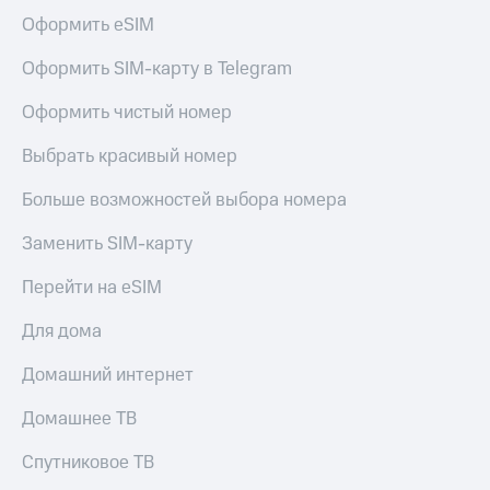
Live
Безопасность
Оформить eSIM
Гудок
Финансы
Оформить SIM-карту в Telegram
Мой
Детям
МТС
Оформить чистый номер
и родителям
Все
Выбрать красивый номер
Здоровье
приложения
и фитнес
Больше возможностей выбора номера
Инвестиции
Приложения
от МТС
Заменить SIM-карту
Получайте
доход
Акции
Перейти на eSIM
онлайн
Страхование
Приложения
Для дома
КИОН
Покупка
Домашний интернет
полисов
КИОН
онлайн
Музыка
Домашнее ТВ
Скидка 30%
на связь
КИОН
Спутниковое ТВ
Строки
С картой