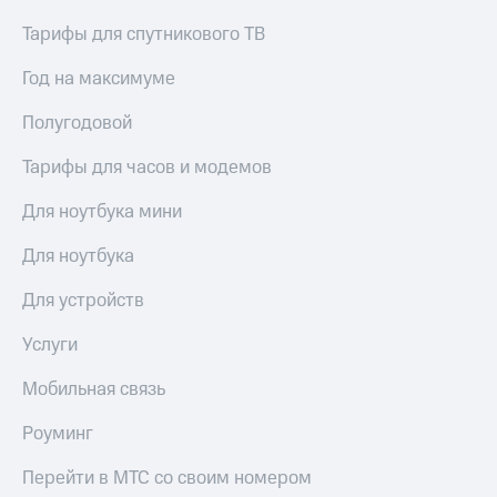
Сертификаты
Подписка
безопасности
Тарифы для спутникового ТВ
на гигабайты
интернета,
Всё
Год на максимуме
фильмы,
под
музыка
рукой
Полугодовой
и многое
в Мой МТС
другое
Тарифы для часов и модемов
Семейная
Посмотрите,
группа
что
Для ноутбука мини
полезного
Скидка
есть
Для ноутбука
на тарифы,
в нашем
общие
приложении
подписки
Для устройств
и услуги,
КИОН
доступ
Услуги
к геолокации
КИОН
Кино,
Мобильная связь
Музыка
музыка,
книги
Роуминг
КИОН
и не
Строки
только
Перейти в МТС со своим номером