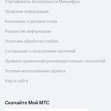
Сертификаты безопасности Минцифры
С картой
с карты
МТС
МТС Деньги
Правовая информация
Деньги
МТС
Обзоры
Накопления
товаров
Комплаенс и деловая этика
Откладывайте
Скидки
Раскрытие информации
деньги
до 40%
и получайте
на смартфоны
Политика обработки cookies
доход 15%
Платежи
Соглашение о пользовании системой
при
и
покупке
переводы
со связью
Правила применения рекомендательных технологий
МТС
Пополнить
Условия использования сервиса
номер
МТС
Карта сайта
Настройки
автоплатежа
Пополнить
Скачайте Мой МТС
номер
другого