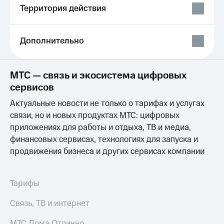
Выбрать
ТВ и телефон
Территория действия
красивый
для дома
номер
Услуги
Заменить
Дополнительно
SIM-
Личный
карту
кабинет
интернета
МТС — связь и экосистема цифровых
Перейти
и
сервисов
на
ТВ
eSIM
Личный
Актуальные новости не только о тарифах и услугах
кабинет
связи, но и новых продуктах МТС: цифровых
Для дома
спутникового
Выберите
ТВ
приложениях для работы и отдыха, ТВ и медиа,
и подключите
Скачать
финансовых сервисах, технологиях для запуска и
ТВ
приложение
продвижения бизнеса и других сервисах компании
с выгодным
Мой
тарифом
МТС
Акции
Тарифы
Тарифы
Интернет,
ТВ и телефон
Видеонаблюдение
Связь, ТВ и интернет
для дома
для дома
МТС Дома Отлично