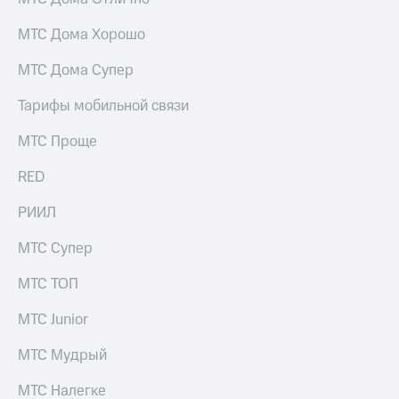
Услуги
149 ₽/
мес
МТС Дома Хорошо
Акции
МТС
МТС Дома Супер
Домашний
Premium
интернет
Тарифы мобильной связи
Подписка
Домашнее
на гигабайты
МТС Проще
ТВ
интернета,
фильмы,
RED
Спутниковое
музыка
ТВ
и многое
РИИЛ
другое
Перейти
Семейная
МТС Супер
в МТС
группа
со своим
номером
МТС ТОП
Скидка
на тарифы,
Поддержка
МТС Junior
общие
подписки
висы и подписки
МТС Мудрый
и услуги,
МТС
доступ
Premium
к геолокации
МТС Налегке