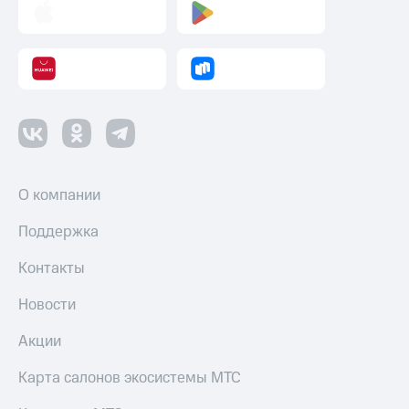
оператора
Оплата
интернета
и
ТВ
Переводы
с
телефона
на карту
О компании
МТС Pay
Поддержка
Оплата
Контакты
по QR-
коду
Новости
за границей
Акции
тернет-магазин
Смартфоны
Карта салонов экосистемы МТС
Наушники