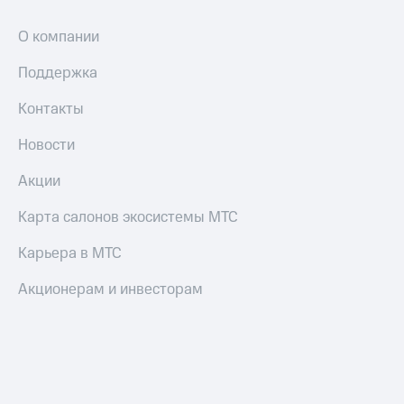
оператора
О компании
Оплата
интернета
Поддержка
и
ТВ
Контакты
Переводы
Новости
с
телефона
Акции
на карту
Карта салонов экосистемы МТС
МТС Pay
Карьера в МТС
Оплата
по QR-
Акционерам и инвесторам
коду
за границей
тернет-магазин
Смартфоны
Наушники