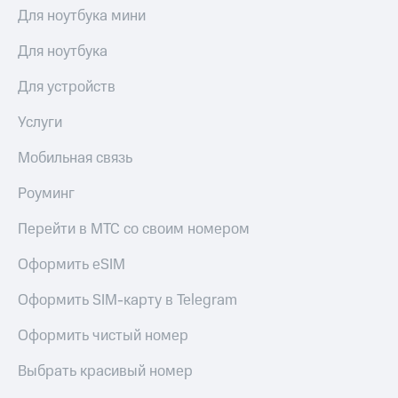
Сертификаты
Для ноутбука мини
Подписка
безопасности
на гигабайты
Для ноутбука
интернета,
Всё
фильмы,
под
Для устройств
музыка
рукой
и многое
в Мой МТС
другое
Услуги
Семейная
Посмотрите,
группа
Мобильная связь
что
полезного
Скидка
Роуминг
есть
на тарифы,
в нашем
общие
Перейти в МТС со своим номером
приложении
подписки
и услуги,
Оформить eSIM
КИОН
доступ
к геолокации
Оформить SIM-карту в Telegram
КИОН
Кино,
Музыка
музыка,
Оформить чистый номер
книги
КИОН
и не
Строки
Выбрать красивый номер
только