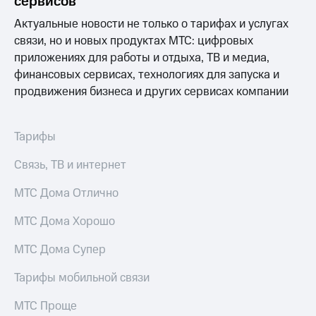
сервисов
Выбрать
ТВ и телефон
красивый
для дома
Актуальные новости не только о тарифах и услугах
номер
связи, но и новых продуктах МТС: цифровых
Услуги
Заменить
приложениях для работы и отдыха, ТВ и медиа,
SIM-
Личный
финансовых сервисах, технологиях для запуска и
карту
кабинет
продвижения бизнеса и других сервисах компании
интернета
Перейти
и
на
ТВ
Тарифы
eSIM
Личный
кабинет
Связь, ТВ и интернет
Для дома
спутникового
Выберите
ТВ
и подключите
Скачать
МТС Дома Отлично
ТВ
приложение
с выгодным
Мой
МТС Дома Хорошо
тарифом
МТС
Акции
МТС Дома Супер
Тарифы
Интернет,
Тарифы мобильной связи
ТВ и телефон
Видеонаблюдение
для дома
для дома
МТС Проще