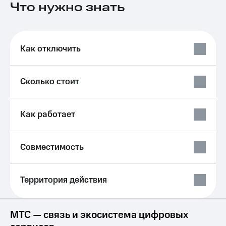
Что нужно знать
на связь
Роуминг
Тарифы
RED,
Семейная
РИИЛ
Как отключить
группа
и МТС
Супер
Заказать
дешевле
Сколько стоит
SIM-
при
карту
оплате
с карты
Оформить
Как работает
МТС
eSIM
Деньги
SIM-
Выберите
Совместимость
карта
и подключите
для
ТВ
иностранцев
с выгодным
Территория действия
тарифом
Оформить
чистый
Тарифы
номер
МТС — связь и экосистема цифровых
Интернет,