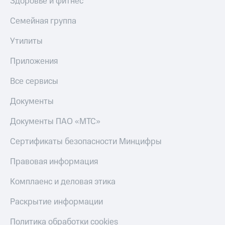
Здоровье и фитнес
МТС
Live
Деньги
Семейная группа
МТС
Гудок
Накопления
Утилиты
Мой
Откладывайте
МТС
Приложения
деньги
и получайте
Все
Все сервисы
доход 15%
приложения
Акции
Финансы
Документы
Условия
Инвестиции
пополнения
Документы ПАО «МТС»
Получайте
Скидка
доход
Сертификаты безопасности Минцифры
30%
онлайн
на связь
Страхование
Правовая информация
Покупка
Тарифы
Комплаенс и деловая этика
полисов
RED,
онлайн
РИИЛ
Скидка 30%
и МТС Супер
Раскрытие информации
на связь
дешевле
при оплате
Политика обработки cookies