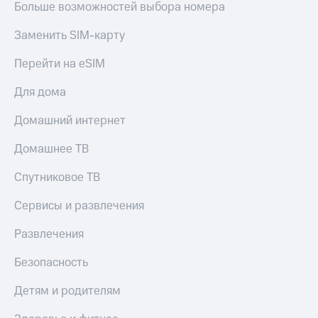
Live
Больше возможностей выбора номера
Безопасность
Гудок
Финансы
Заменить SIM-карту
Мой
Детям
Перейти на eSIM
МТС
и родителям
Для дома
Все
Здоровье
приложения
и фитнес
Домашний интернет
Инвестиции
Приложения
Домашнее ТВ
от МТС
Получайте
Спутниковое ТВ
доход
Акции
онлайн
Сервисы и развлечения
Страхование
Приложения
КИОН
Покупка
Развлечения
полисов
КИОН
онлайн
Безопасность
Музыка
Скидка 30%
на связь
Детям и родителям
КИОН
Строки
С картой