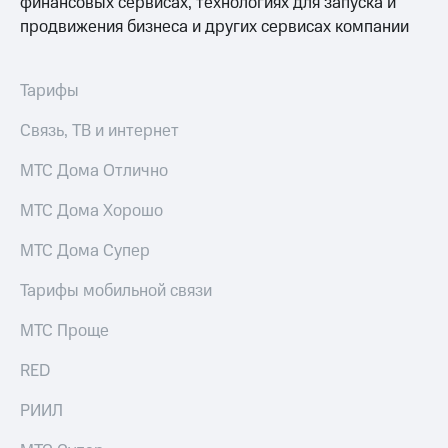
финансовых сервисах, технологиях для запуска и
Услуги
149 ₽/
продвижения бизнеса и других сервисах компании
мес
Акции
МТС
Домашний
Тарифы
Premium
интернет
Связь, ТВ и интернет
Подписка
Домашнее
на гигабайты
ТВ
МТС Дома Отлично
интернета,
фильмы,
Спутниковое
музыка
МТС Дома Хорошо
ТВ
и многое
другое
МТС Дома Супер
Перейти
Семейная
в МТС
группа
Тарифы мобильной связи
со своим
номером
Скидка
МТС Проще
на тарифы,
Поддержка
общие
RED
подписки
висы и подписки
и услуги,
РИИЛ
МТС
доступ
Premium
к геолокации