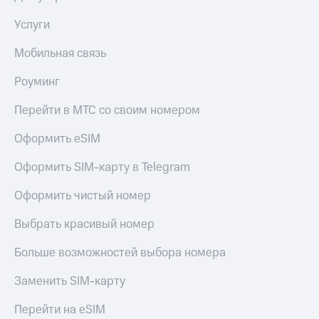
Live
Безопасность
Услуги
Гудок
Финансы
Мобильная связь
Мой
Детям
МТС
и родителям
Роуминг
Все
Здоровье
Перейти в МТС со своим номером
приложения
и фитнес
Оформить eSIM
Инвестиции
Приложения
от МТС
Получайте
Оформить SIM-карту в Telegram
доход
Акции
онлайн
Оформить чистый номер
Страхование
Приложения
Выбрать красивый номер
КИОН
Покупка
полисов
КИОН
Больше возможностей выбора номера
онлайн
Музыка
Скидка 30%
Заменить SIM-карту
на связь
КИОН
Строки
Перейти на eSIM
С картой