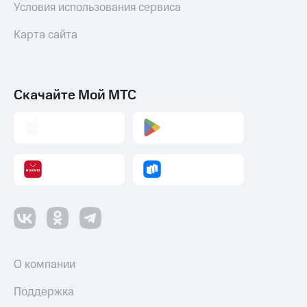
Условия использования сервиса
оператора
Карта сайта
Оплата
интернета
и
ТВ
Скачайте Мой МТС
Переводы
с
телефона
на карту
МТС Pay
Оплата
по QR-
коду
за границей
тернет-магазин
О компании
Смартфоны
Поддержка
Наушники