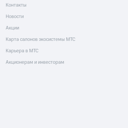
и
Контакты
колонки
Новости
Умные
часы
Акции
и
трекеры
Карта салонов экосистемы МТС
Умный
Карьера в МТС
дом
Акционерам и инвесторам
Планшеты
Акции
и
скидки
Все
товары