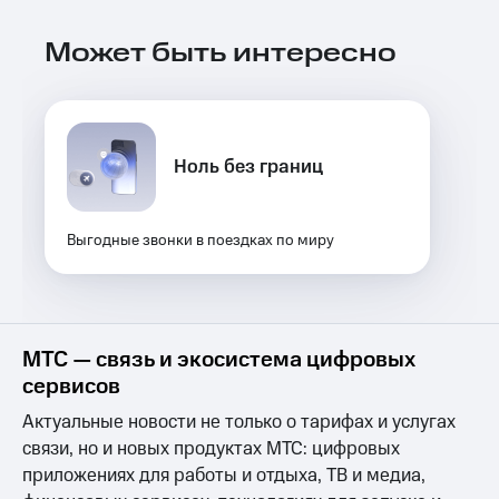
Выбрать
ТВ и телефон
красивый
для дома
Может быть интересно
номер
Услуги
Заменить
SIM-
Личный
карту
кабинет
интернета
Ноль без границ
Перейти
и
на
ТВ
eSIM
Личный
кабинет
Выгодные звонки в поездках по миру
Для дома
спутникового
Выберите
ТВ
и подключите
Скачать
ТВ
приложение
с выгодным
Мой
МТС — связь и экосистема цифровых
тарифом
МТС
сервисов
Акции
Тарифы
Актуальные новости не только о тарифах и услугах
Интернет,
связи, но и новых продуктах МТС: цифровых
ТВ и телефон
Видеонаблюдение
для дома
для дома
приложениях для работы и отдыха, ТВ и медиа,