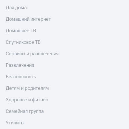
МТС
Live
Для дома
Деньги
МТС
Гудок
Домашний интернет
Накопления
Мой
Домашнее ТВ
Откладывайте
МТС
деньги
Спутниковое ТВ
и получайте
Все
доход 15%
приложения
Акции
Сервисы и развлечения
Финансы
Условия
Инвестиции
пополнения
Развлечения
Получайте
Скидка
Безопасность
доход
30%
онлайн
на связь
Страхование
Детям и родителям
Покупка
Тарифы
Здоровье и фитнес
полисов
RED,
онлайн
РИИЛ
Семейная группа
Скидка 30%
и МТС Супер
на связь
дешевле
Утилиты
при оплате