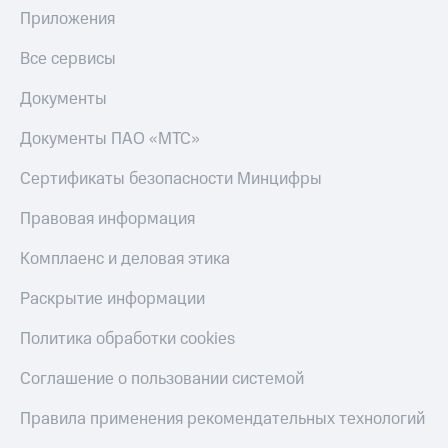
С картой
с карты
Приложения
МТС
МТС Деньги
Деньги
Все сервисы
МТС
Обзоры
Накопления
товаров
Документы
Откладывайте
Скидки
Документы ПАО «МТС»
деньги
до 40%
и получайте
на смартфоны
Сертификаты безопасности Минцифры
доход 15%
Платежи
при
Правовая информация
и
покупке
переводы
со связью
Комплаенс и деловая этика
МТС
Пополнить
номер
Раскрытие информации
МТС
Политика обработки cookies
Настройки
автоплатежа
Соглашение о пользовании системой
Пополнить
Правила применения рекомендательных технологий
номер
другого