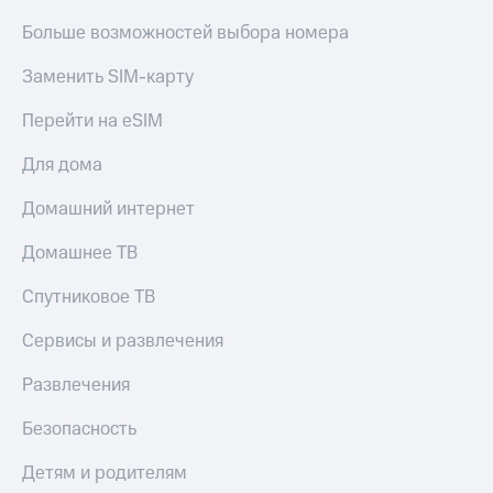
МТС
Live
Больше возможностей выбора номера
Деньги
МТС
Гудок
Заменить SIM-карту
Накопления
Мой
Откладывайте
Перейти на eSIM
МТС
деньги
и получайте
Для дома
Все
доход 15%
приложения
Акции
Домашний интернет
Финансы
Условия
Инвестиции
пополнения
Домашнее ТВ
Получайте
Скидка
доход
Спутниковое ТВ
30%
онлайн
на связь
Страхование
Сервисы и развлечения
Покупка
Тарифы
Развлечения
полисов
RED,
онлайн
РИИЛ
Безопасность
Скидка 30%
и МТС Супер
на связь
дешевле
Детям и родителям
при оплате