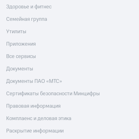
С картой
с карты
Здоровье и фитнес
МТС
МТС Деньги
Деньги
Семейная группа
МТС
Обзоры
Накопления
товаров
Утилиты
Откладывайте
Скидки
Приложения
деньги
до 40%
и получайте
на смартфоны
доход 15%
Все сервисы
Платежи
при
и
Документы
покупке
переводы
со связью
Документы ПАО «МТС»
МТС
Пополнить
номер
Сертификаты безопасности Минцифры
МТС
Правовая информация
Настройки
автоплатежа
Комплаенс и деловая этика
Пополнить
Раскрытие информации
номер
другого