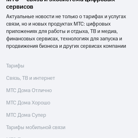
Услуги
149 ₽/
сервисов
мес
Акции
Актуальные новости не только о тарифах и услугах
МТС
связи, но и новых продуктах МТС: цифровых
Домашний
Premium
приложениях для работы и отдыха, ТВ и медиа,
интернет
финансовых сервисах, технологиях для запуска и
Подписка
Домашнее
продвижения бизнеса и других сервисах компании
на гигабайты
ТВ
интернета,
фильмы,
Спутниковое
музыка
Тарифы
ТВ
и многое
другое
Связь, ТВ и интернет
Перейти
Семейная
в МТС
группа
МТС Дома Отлично
со своим
номером
Скидка
МТС Дома Хорошо
на тарифы,
Поддержка
общие
МТС Дома Супер
подписки
висы и подписки
и услуги,
МТС
Тарифы мобильной связи
доступ
Premium
к геолокации