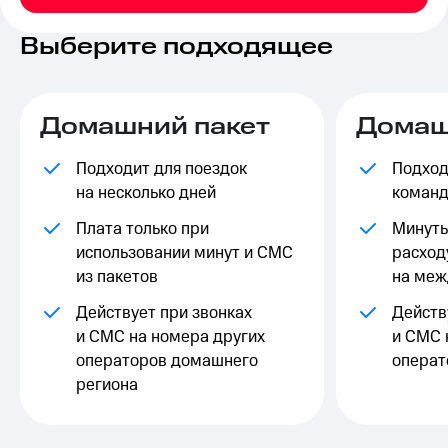
на связь
Выберите подходящее
Роуминг
Тарифы
RED,
Семейная
РИИЛ
группа
и МТС
Домашний пакет
Домаш
Супер
Заказать
дешевле
SIM-
Подходит для поездок
Подход
при
карту
оплате
на несколько дней
команд
с карты
Оформить
МТС
Плата только при
Минуты
eSIM
Деньги
использовании минут и СМС
расход
из пакетов
на меж
SIM-
Выберите
карта
и подключите
Действует при звонках
Действ
для
ТВ
и СМС на номера других
и СМС 
иностранцев
с выгодным
тарифом
операторов домашнего
операт
Оформить
региона
чистый
Тарифы
номер
Интернет,