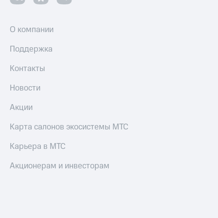
и
колонки
О компании
Умные
часы
Поддержка
и
трекеры
Контакты
Умный
дом
Новости
Планшеты
Акции
Акции
Карта салонов экосистемы МТС
и
скидки
Карьера в МТС
Все
Акционерам и инвесторам
товары