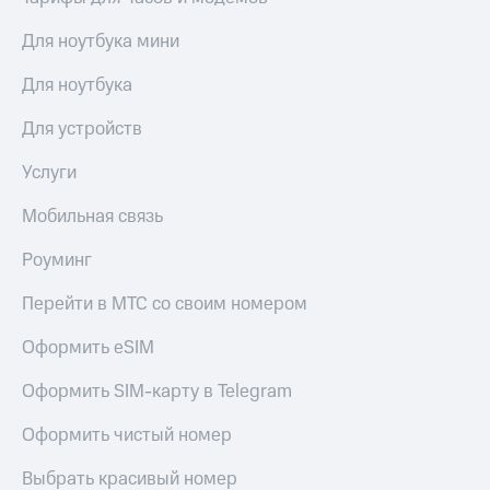
Live
Безопасность
Для ноутбука мини
Гудок
Финансы
Для ноутбука
Мой
Детям
МТС
и родителям
Для устройств
Все
Здоровье
Услуги
приложения
и фитнес
Инвестиции
Мобильная связь
Приложения
от МТС
Получайте
Роуминг
доход
Акции
онлайн
Перейти в МТС со своим номером
Страхование
Приложения
КИОН
Оформить eSIM
Покупка
полисов
КИОН
Оформить SIM-карту в Telegram
онлайн
Музыка
Скидка 30%
Оформить чистый номер
на связь
КИОН
Строки
Выбрать красивый номер
С картой