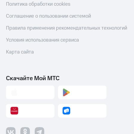
Политика обработки cookies
оператора
Соглашение о пользовании системой
Оплата
интернета
Правила применения рекомендательных технологий
и
ТВ
Условия использования сервиса
Переводы
с
Карта сайта
телефона
на карту
МТС Pay
Скачайте Мой МТС
Оплата
по QR-
коду
за границей
тернет-магазин
Смартфоны
Наушники