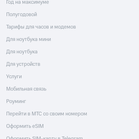
Год на максимуме
Сертификаты
Подписка
безопасности
на гигабайты
Полугодовой
интернета,
Всё
фильмы,
под
Тарифы для часов и модемов
музыка
рукой
и многое
Для ноутбука мини
в Мой МТС
другое
Семейная
Для ноутбука
Посмотрите,
группа
что
Для устройств
полезного
Скидка
есть
на тарифы,
в нашем
Услуги
общие
приложении
подписки
Мобильная связь
и услуги,
КИОН
доступ
к геолокации
Роуминг
КИОН
Кино,
Музыка
музыка,
Перейти в МТС со своим номером
книги
КИОН
и не
Оформить eSIM
Строки
только
Оформить SIM-карту в Telegram