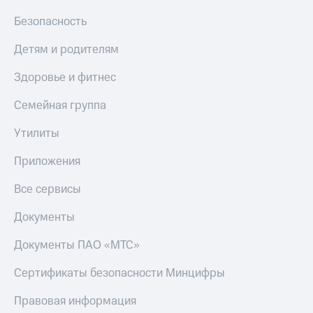
МТС
Live
Безопасность
Деньги
МТС
Гудок
Детям и родителям
Накопления
Мой
Откладывайте
Здоровье и фитнес
МТС
деньги
и получайте
Семейная группа
Все
доход 15%
приложения
Акции
Утилиты
Финансы
Условия
Инвестиции
пополнения
Приложения
Получайте
Скидка
доход
Все сервисы
30%
онлайн
на связь
Страхование
Документы
Покупка
Тарифы
Документы ПАО «МТС»
полисов
RED,
онлайн
РИИЛ
Сертификаты безопасности Минцифры
Скидка 30%
и МТС Супер
на связь
дешевле
Правовая информация
при оплате