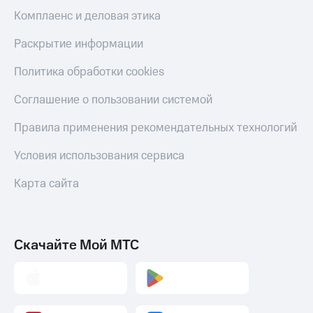
С картой
с карты
Комплаенс и деловая этика
МТС
МТС Деньги
Деньги
Раскрытие информации
МТС
Обзоры
Накопления
товаров
Политика обработки cookies
Откладывайте
Скидки
Соглашение о пользовании системой
деньги
до 40%
и получайте
на смартфоны
доход 15%
Правила применения рекомендательных технологий
Платежи
при
и
Условия использования сервиса
покупке
переводы
со связью
Карта сайта
МТС
Пополнить
номер
МТС
Скачайте Мой МТС
Настройки
автоплатежа
Пополнить
номер
другого