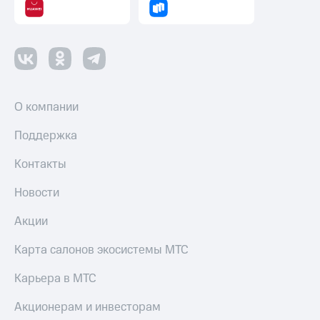
оператора
Оплата
интернета
и
ТВ
О компании
Переводы
с
Поддержка
телефона
на карту
Контакты
МТС Pay
Новости
Оплата
по QR-
Акции
коду
за границей
Карта салонов экосистемы МТС
тернет-магазин
Карьера в МТС
Смартфоны
Акционерам и инвесторам
Наушники