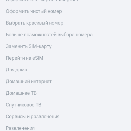
Live
Безопасность
Оформить чистый номер
Гудок
Финансы
Выбрать красивый номер
Мой
Детям
МТС
и родителям
Больше возможностей выбора номера
Все
Здоровье
приложения
Заменить SIM-карту
и фитнес
Инвестиции
Перейти на eSIM
Приложения
от МТС
Получайте
Для дома
доход
Акции
онлайн
Домашний интернет
Страхование
Приложения
КИОН
Домашнее ТВ
Покупка
полисов
КИОН
Спутниковое ТВ
онлайн
Музыка
Скидка 30%
Сервисы и развлечения
на связь
КИОН
Строки
Развлечения
С картой