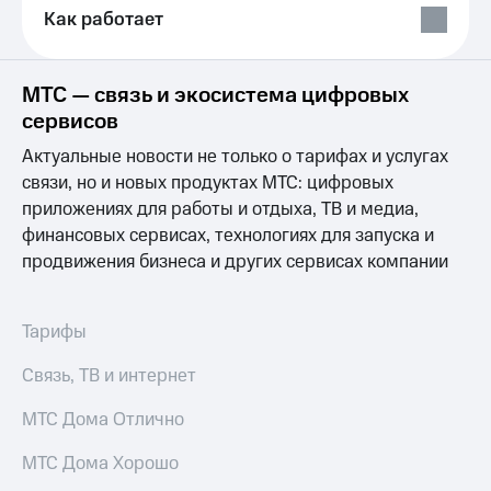
Выбрать
ТВ и телефон
Как работает
красивый
для дома
номер
Услуги
Заменить
МТС — связь и экосистема цифровых
SIM-
Личный
сервисов
карту
кабинет
интернета
Актуальные новости не только о тарифах и услугах
Перейти
и
связи, но и новых продуктах МТС: цифровых
на
ТВ
приложениях для работы и отдыха, ТВ и медиа,
eSIM
Личный
финансовых сервисах, технологиях для запуска и
кабинет
Для дома
спутникового
продвижения бизнеса и других сервисах компании
Выберите
ТВ
и подключите
Скачать
ТВ
приложение
Тарифы
с выгодным
Мой
тарифом
МТС
Связь, ТВ и интернет
Акции
Тарифы
МТС Дома Отлично
Интернет,
ТВ и телефон
Видеонаблюдение
МТС Дома Хорошо
для дома
для дома