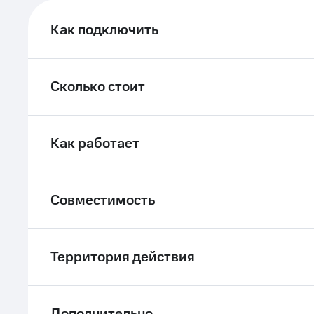
ле при оплате с карты МТС Деньги
Как подключить
Сколько стоит
Как работает
Совместимость
Территория действия