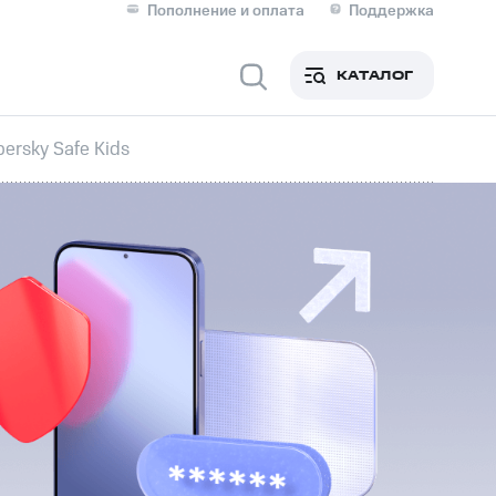
Пополнение и оплата
Поддержка
Скидка 30% на связь
Личные кабинеты
КАТАЛОГ
Мобильная связь
ersky Safe Kids
IM-карта для иностранцев
M
Для дома
оим номером
Поддержка
Сервисы и подписки
ой МТС
фитнес
Приложения от МТС