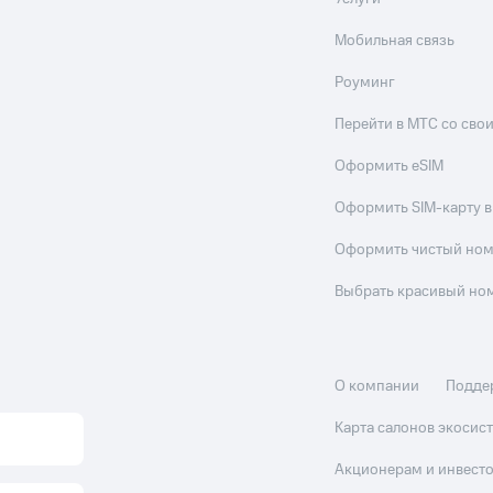
Мобильная связь
Роуминг
Перейти в МТС со св
Оформить eSIM
Оформить SIM-карту в
Оформить чистый но
Выбрать красивый но
О компании
Подде
Карта салонов экоси
Акционерам и инвест