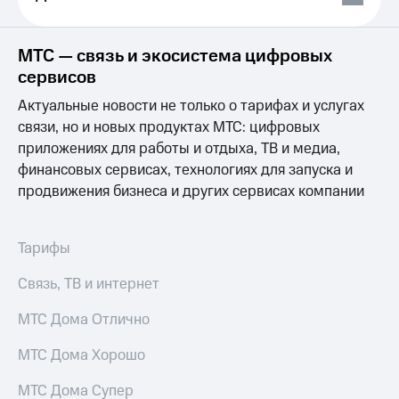
Выбрать
ТВ и телефон
красивый
для дома
номер
МТС — связь и экосистема цифровых
Услуги
Заменить
сервисов
SIM-
Личный
карту
Актуальные новости не только о тарифах и услугах
кабинет
интернета
связи, но и новых продуктах МТС: цифровых
Перейти
и
приложениях для работы и отдыха, ТВ и медиа,
на
ТВ
финансовых сервисах, технологиях для запуска и
eSIM
Личный
продвижения бизнеса и других сервисах компании
кабинет
Для дома
спутникового
Выберите
ТВ
и подключите
Скачать
Тарифы
ТВ
приложение
с выгодным
Мой
Связь, ТВ и интернет
тарифом
МТС
Акции
МТС Дома Отлично
Тарифы
Интернет,
МТС Дома Хорошо
ТВ и телефон
Видеонаблюдение
для дома
для дома
МТС Дома Супер