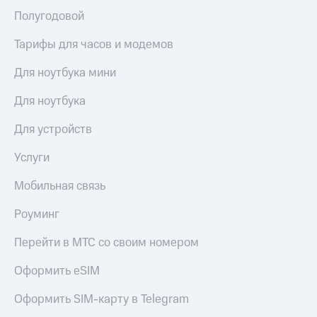
Сертификаты
Подписка
Полугодовой
безопасности
на гигабайты
интернета,
Тарифы для часов и модемов
Всё
фильмы,
под
музыка
Для ноутбука мини
рукой
и многое
в Мой МТС
другое
Для ноутбука
Семейная
Посмотрите,
группа
Для устройств
что
полезного
Скидка
Услуги
есть
на тарифы,
в нашем
общие
Мобильная связь
приложении
подписки
и услуги,
КИОН
Роуминг
доступ
к геолокации
КИОН
Перейти в МТС со своим номером
Кино,
Музыка
музыка,
Оформить eSIM
книги
КИОН
и не
Строки
только
Оформить SIM-карту в Telegram