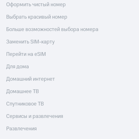
Live
Безопасность
Оформить чистый номер
Гудок
Финансы
Выбрать красивый номер
Мой
Детям
Больше возможностей выбора номера
МТС
и родителям
Заменить SIM-карту
Все
Здоровье
приложения
и фитнес
Перейти на eSIM
Инвестиции
Приложения
Для дома
от МТС
Получайте
доход
Домашний интернет
Акции
онлайн
Страхование
Домашнее ТВ
Приложения
КИОН
Покупка
Спутниковое ТВ
полисов
КИОН
онлайн
Музыка
Сервисы и развлечения
Скидка 30%
на связь
КИОН
Развлечения
Строки
С картой