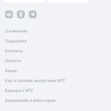
оператора
Оплата
интернета
и
ТВ
О компании
Переводы
Поддержка
с
телефона
Контакты
на карту
Новости
МТС Pay
Оплата
Акции
по QR-
коду
Карта салонов экосистемы МТС
за границей
Карьера в МТС
тернет-магазин
Смартфоны
Акционерам и инвесторам
Наушники