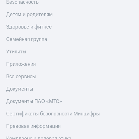
Безопасность
МТС
Live
Деньги
Детям и родителям
МТС
Гудок
Накопления
Здоровье и фитнес
Мой
Откладывайте
МТС
Семейная группа
деньги
и получайте
Все
доход 15%
Утилиты
приложения
Акции
Финансы
Условия
Приложения
Инвестиции
пополнения
Все сервисы
Получайте
Скидка
доход
30%
Документы
онлайн
на связь
Страхование
Документы ПАО «МТС»
Покупка
Тарифы
полисов
RED,
Сертификаты безопасности Минцифры
онлайн
РИИЛ
Скидка 30%
и МТС Супер
Правовая информация
на связь
дешевле
при оплате
Комплаенс и деловая этика