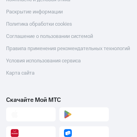
С картой
с карты
МТС
МТС Деньги
Раскрытие информации
Деньги
МТС
Обзоры
Политика обработки cookies
Накопления
товаров
Соглашение о пользовании системой
Откладывайте
Скидки
деньги
до 40%
Правила применения рекомендательных технологий
и получайте
на смартфоны
доход 15%
Условия использования сервиса
Платежи
при
и
покупке
переводы
Карта сайта
со связью
МТС
Пополнить
номер
МТС
Скачайте Мой МТС
Настройки
автоплатежа
Пополнить
номер
другого