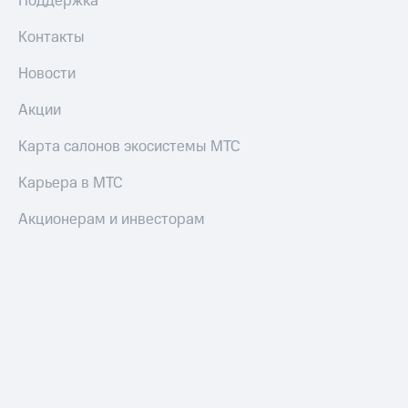
Поддержка
и
колонки
Контакты
Умные
Новости
часы
и
Акции
трекеры
Карта салонов экосистемы МТС
Умный
дом
Карьера в МТС
Планшеты
Акционерам и инвесторам
Акции
и
скидки
Все
товары