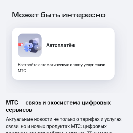
Выбрать
ТВ и телефон
красивый
для дома
номер
Может быть интересно
Услуги
Заменить
SIM-
Личный
карту
кабинет
интернета
Автоплатёж
Перейти
и
на
ТВ
eSIM
Личный
кабинет
Настройте автоматическую оплату услуг связи
Для дома
спутникового
МТС
Выберите
ТВ
и подключите
Скачать
ТВ
приложение
с выгодным
Мой
тарифом
МТС
МТС — связь и экосистема цифровых
Акции
Тарифы
сервисов
Интернет,
Актуальные новости не только о тарифах и услугах
ТВ и телефон
Видеонаблюдение
для дома
связи, но и новых продуктах МТС: цифровых
для дома