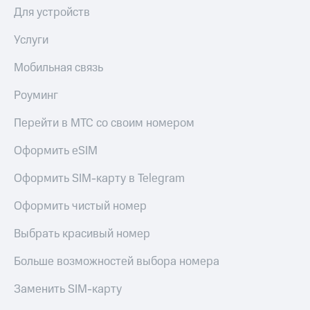
Live
Безопасность
Для устройств
Гудок
Финансы
Услуги
Мой
Детям
Мобильная связь
МТС
и родителям
Роуминг
Все
Здоровье
приложения
и фитнес
Перейти в МТС со своим номером
Инвестиции
Приложения
Оформить eSIM
от МТС
Получайте
доход
Оформить SIM-карту в Telegram
Акции
онлайн
Страхование
Оформить чистый номер
Приложения
КИОН
Покупка
Выбрать красивый номер
полисов
КИОН
онлайн
Музыка
Больше возможностей выбора номера
Скидка 30%
на связь
КИОН
Заменить SIM-карту
Строки
С картой