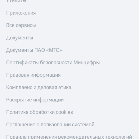
Утилиты
С картой
с карты
МТС
МТС Деньги
Приложения
Деньги
МТС
Обзоры
Все сервисы
Накопления
товаров
Документы
Откладывайте
Скидки
деньги
до 40%
Документы ПАО «МТС»
и получайте
на смартфоны
доход 15%
Платежи
Сертификаты безопасности Минцифры
при
и
покупке
переводы
Правовая информация
со связью
МТС
Пополнить
Комплаенс и деловая этика
номер
МТС
Раскрытие информации
Настройки
Политика обработки cookies
автоплатежа
Соглашение о пользовании системой
Пополнить
номер
Правила применения рекомендательных технологий
другого