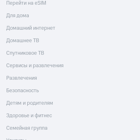
Перейти на eSIM
МТС
Live
Деньги
Для дома
МТС
Гудок
Накопления
Домашний интернет
Мой
Откладывайте
МТС
деньги
Домашнее ТВ
и получайте
Все
доход 15%
Спутниковое ТВ
приложения
Акции
Финансы
Условия
Сервисы и развлечения
Инвестиции
пополнения
Получайте
Развлечения
Скидка
доход
30%
онлайн
Безопасность
на связь
Страхование
Детям и родителям
Покупка
Тарифы
полисов
RED,
Здоровье и фитнес
онлайн
РИИЛ
Скидка 30%
и МТС Супер
Семейная группа
на связь
дешевле
при оплате