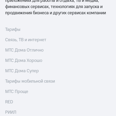
приложениях для работы и отдыха, ТВ и медиа,
Услуги
149 ₽/
финансовых сервисах, технологиях для запуска и
мес
продвижения бизнеса и других сервисах компании
Акции
МТС
Домашний
Premium
интернет
Тарифы
Подписка
Домашнее
на гигабайты
Связь, ТВ и интернет
ТВ
интернета,
фильмы,
МТС Дома Отлично
Спутниковое
музыка
ТВ
и многое
МТС Дома Хорошо
другое
Перейти
Семейная
МТС Дома Супер
в МТС
группа
со своим
Тарифы мобильной связи
номером
Скидка
на тарифы,
МТС Проще
Поддержка
общие
подписки
RED
висы и подписки
и услуги,
МТС
доступ
Premium
РИИЛ
к геолокации