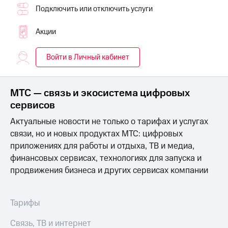
Интернет,
Выбрать
Подключить или отключить услуги
ТВ и телефон
красивый
для дома
номер
Акции
Заменить
Услуги
SIM-
Войти в Личный кабинет
карту
Личный
кабинет
Перейти
интернета
на
МТС — связь и экосистема цифровых
и
eSIM
сервисов
ТВ
Личный
Для дома
Актуальные новости не только о тарифах и услугах
кабинет
Выберите
связи, но и новых продуктах МТС: цифровых
спутникового
и подключите
ТВ
приложениях для работы и отдыха, ТВ и медиа,
ТВ
Скачать
с выгодным
финансовых сервисах, технологиях для запуска и
приложение
тарифом
продвижения бизнеса и других сервисах компании
Мой
МТС
Акции
Тарифы
Тарифы
Интернет,
ТВ и телефон
Видеонаблюдение
Связь, ТВ и интернет
для дома