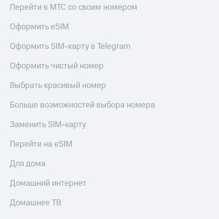
КИОН
Перейти в МТС со своим номером
и не
Строки
только
Оформить eSIM
Live
Безопасность
Оформить SIM-карту в Telegram
Гудок
Финансы
Оформить чистый номер
Мой
Детям
МТС
и родителям
Выбрать красивый номер
Все
Здоровье
Больше возможностей выбора номера
приложения
и фитнес
Заменить SIM-карту
Инвестиции
Приложения
от МТС
Перейти на eSIM
Получайте
доход
Акции
Для дома
онлайн
Приложения
Страхование
Домашний интернет
КИОН
Покупка
Домашнее ТВ
КИОН
полисов
Музыка
онлайн