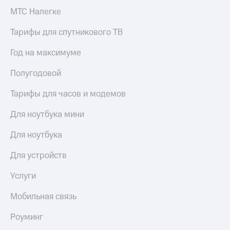
Premium
доступ
МТС Налегке
к геолокации
Подписка
Тарифы для спутникового ТВ
Сертификаты
на гигабайты
безопасности
интернета,
Год на максимуме
фильмы,
Всё
музыка
Полугодовой
и многое
под
другое
рукой
Тарифы для часов и модемов
в Мой МТС
Семейная
Для ноутбука мини
группа
Посмотрите,
что
Скидка
Для ноутбука
полезного
на тарифы,
есть
общие
Для устройств
в нашем
подписки
приложении
и услуги,
Услуги
доступ
КИОН
к геолокации
Мобильная связь
КИОН
Кино,
Роуминг
Музыка
музыка,
книги