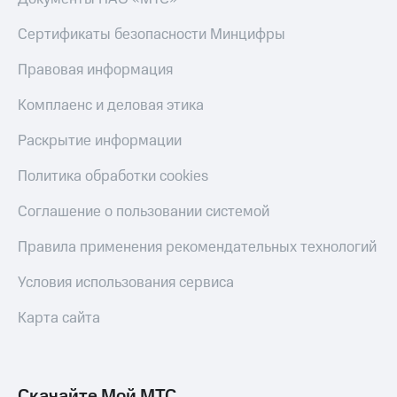
онлайн
Тарифы
Сертификаты безопасности Минцифры
RED,
Скидка 30%
РИИЛ
на связь
Правовая информация
и МТС Супер
дешевле
С картой
Комплаенс и деловая этика
при оплате
МТС
с карты
Деньги
МТС Деньги
Раскрытие информации
МТС
Обзоры
Политика обработки cookies
Накопления
товаров
Откладывайте
Соглашение о пользовании системой
Скидки
деньги
до 40%
и получайте
Правила применения рекомендательных технологий
доход 15%
на смартфоны
Условия использования сервиса
Платежи
при
и
покупке
Карта сайта
переводы
со связью
МТС
Пополнить
номер
МТС
Скачайте Мой МТС