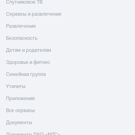
Спутниковое ТВ
КИОН
Скидка 30%
Сервисы и развлечения
Строки
на связь
Live
Развлечения
С картой
МТС
Гудок
Безопасность
Деньги
Мой
МТС
Детям и родителям
МТС
Накопления
Здоровье и фитнес
Все
Откладывайте
приложения
деньги
Семейная группа
Финансы
и получайте
Инвестиции
доход 15%
Утилиты
Получайте
Акции
Приложения
доход
Условия
онлайн
пополнения
Все сервисы
Страхование
Скидка
Документы
30%
Покупка
на связь
полисов
Документы ПАО «МТС»