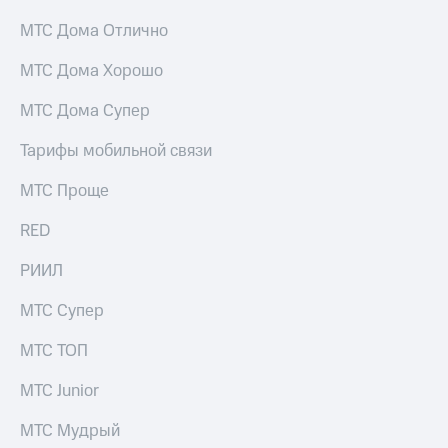
для дома
МТС Дома Отлично
Услуги
149 ₽/
МТС Дома Хорошо
мес
Акции
МТС
МТС Дома Супер
Домашний
Premium
интернет
Тарифы мобильной связи
Подписка
Домашнее
на гигабайты
МТС Проще
ТВ
интернета,
фильмы,
RED
Спутниковое
музыка
ТВ
и многое
РИИЛ
другое
Перейти
МТС Супер
в МТС
Семейная
со своим
группа
номером
МТС ТОП
Скидка
Поддержка
МТС Junior
на тарифы,
общие
висы и подписки
подписки
МТС Мудрый
МТС
и услуги,