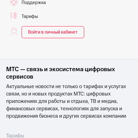
Поддержка
для дома
Услуги
149 ₽/
Тарифы
мес
Акции
Войти в личный кабинет
МТС
Домашний
Premium
интернет
Подписка
Домашнее
на гигабайты
ТВ
интернета,
МТС — связь и экосистема цифровых
фильмы,
Спутниковое
музыка
сервисов
ТВ
и многое
другое
Актуальные новости не только о тарифах и услугах
Перейти
связи, но и новых продуктах МТС: цифровых
в МТС
Семейная
приложениях для работы и отдыха, ТВ и медиа,
со своим
группа
номером
финансовых сервисах, технологиях для запуска и
Скидка
продвижения бизнеса и других сервисах компании
Поддержка
на тарифы,
общие
висы и подписки
подписки
Тарифы
МТС
и услуги,