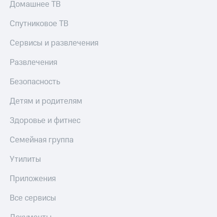
Домашнее ТВ
онлайн
Тарифы
RED,
Спутниковое ТВ
Скидка 30%
РИИЛ
на связь
и МТС Супер
Сервисы и развлечения
дешевле
С картой
при оплате
МТС
Развлечения
с карты
Деньги
МТС Деньги
Безопасность
МТС
Обзоры
Накопления
Детям и родителям
товаров
Откладывайте
Здоровье и фитнес
Скидки
деньги
до 40%
и получайте
Семейная группа
доход 15%
на смартфоны
Утилиты
Платежи
при
и
покупке
переводы
Приложения
со связью
МТС
Пополнить
Все сервисы
номер
МТС