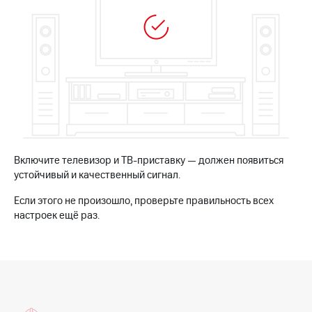
Интернет,
Выбрать
ТВ и телефон
красивый
для дома
номер
Заменить
Услуги
SIM-
карту
Личный
кабинет
Перейти
интернета
на
и
eSIM
ТВ
Личный
Включите телевизор и ТВ-приставку — должен появиться
Для дома
кабинет
Выберите
устойчивый и качественный сигнал.
спутникового
и подключите
ТВ
Если этого не произошло, проверьте правильность всех
ТВ
Скачать
с выгодным
настроек ещё раз.
приложение
тарифом
Мой
МТС
Акции
Тарифы
Интернет,
ТВ и телефон
Видеонаблюдение
для дома