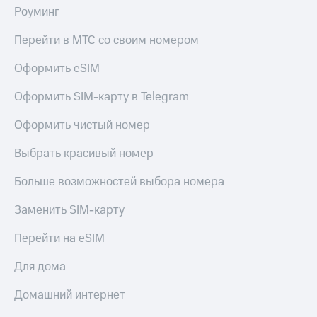
Роуминг
КИОН
Скидка 30%
Строки
на связь
Перейти в МТС со своим номером
Live
С картой
Оформить eSIM
МТС
Гудок
Деньги
Оформить SIM-карту в Telegram
Мой
МТС
Оформить чистый номер
МТС
Накопления
Выбрать красивый номер
Все
Откладывайте
приложения
деньги
Больше возможностей выбора номера
Финансы
и получайте
Инвестиции
доход 15%
Заменить SIM-карту
Получайте
Акции
доход
Условия
Перейти на eSIM
онлайн
пополнения
Для дома
Страхование
Скидка
30%
Домашний интернет
Покупка
на связь
полисов