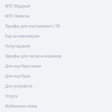
КИОН
и не
МТС Мудрый
Строки
только
МТС Налегке
Live
Безопасность
Тарифы для спутникового ТВ
Гудок
Финансы
Год на максимуме
Мой
Детям
МТС
и родителям
Полугодовой
Все
Здоровье
приложения
Тарифы для часов и модемов
и фитнес
Инвестиции
Для ноутбука мини
Приложения
от МТС
Получайте
Для ноутбука
доход
Акции
онлайн
Для устройств
Приложения
Страхование
КИОН
Услуги
Покупка
КИОН
Мобильная связь
полисов
Музыка
онлайн