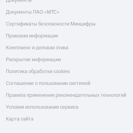
Документы
Настройки
Документы ПАО «МТС»
автоплатежа
Сертификаты безопасности Минцифры
Пополнить
номер
Правовая информация
другого
оператора
Комплаенс и деловая этика
Оплата
Раскрытие информации
интернета
и
Политика обработки cookies
ТВ
Переводы
Соглашение о пользовании системой
с
телефона
Правила применения рекомендательных технологий
на карту
Условия использования сервиса
МТС Pay
Карта сайта
Оплата
по QR-