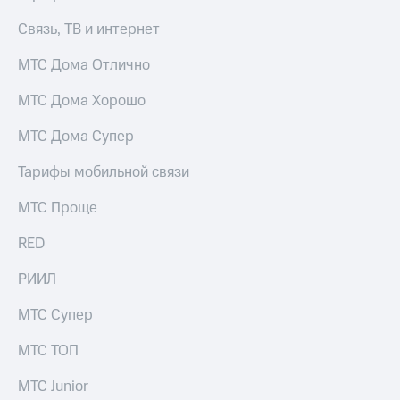
Premium
доступ
Связь, ТВ и интернет
к геолокации
Подписка
МТС Дома Отлично
Сертификаты
на гигабайты
безопасности
интернета,
фильмы,
МТС Дома Хорошо
Всё
музыка
и многое
под
МТС Дома Супер
другое
рукой
Тарифы мобильной связи
в Мой МТС
Семейная
группа
МТС Проще
Посмотрите,
что
Скидка
полезного
RED
на тарифы,
есть
общие
в нашем
РИИЛ
подписки
приложении
и услуги,
МТС Супер
доступ
КИОН
к геолокации
МТС ТОП
КИОН
Кино,
Музыка
музыка,
МТС Junior
книги