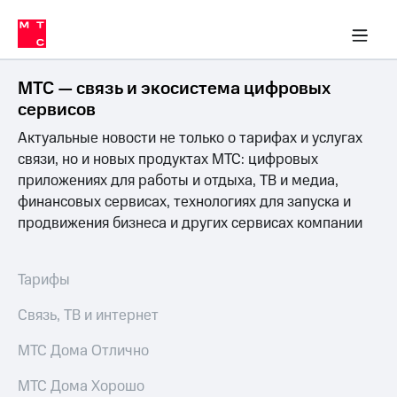
Перенести
ка 30% на связь
обильная связь
Сервисы и подписки
Интернет-магазин
Для дома
Скидка 30% на связь
Личные кабинеты
Финансы
Приложения
номер
ичные кабинеты
в МТС
Мобильная
связь
МТС — связь и экосистема цифровых
Тарифы
Интернет
сервисов
и
Актуальные новости не только о тарифах и услугах
ТВ
Услуги
связи, но и новых продуктах МТС: цифровых
Спутниковое
приложениях для работы и отдыха, ТВ и медиа,
ТВ
финансовых сервисах, технологиях для запуска и
Роуминг
продвижения бизнеса и других сервисах компании
МТС
Деньги
Личный
кабинет
Мобильная связь
Тарифы
Скачать
Перенести
приложение
номер
Связь, ТВ и интернет
Мой
в МТС
МТС
МТС Дома Отлично
Акции
Тарифы
МТС Дома Хорошо
Скидка 30%
Услуги