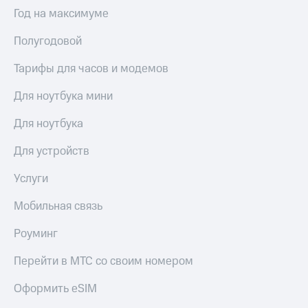
Выбрать
ТВ и телефон
Год на максимуме
красивый
для дома
номер
Полугодовой
Услуги
Заменить
SIM-
Тарифы для часов и модемов
Личный
карту
кабинет
интернета
Для ноутбука мини
Перейти
и
на
ТВ
Для ноутбука
eSIM
Личный
кабинет
Для устройств
Для дома
спутникового
Выберите
ТВ
Услуги
и подключите
Скачать
ТВ
приложение
Мобильная связь
с выгодным
Мой
тарифом
МТС
Роуминг
Акции
Тарифы
Перейти в МТС со своим номером
Интернет,
ТВ и телефон
Видеонаблюдение
Оформить eSIM
для дома
для дома