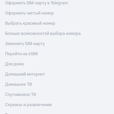
Оформить SIM-карту в Telegram
Услуги
149 ₽/
мес
Акции
Оформить чистый номер
МТС
Домашний
Выбрать красивый номер
Premium
интернет
Больше возможностей выбора номера
Подписка
Домашнее
на гигабайты
ТВ
интернета,
Заменить SIM-карту
фильмы,
Спутниковое
музыка
Перейти на eSIM
ТВ
и многое
другое
Для дома
Перейти
Семейная
в МТС
группа
Домашний интернет
со своим
номером
Скидка
Домашнее ТВ
на тарифы,
Поддержка
общие
Спутниковое ТВ
подписки
висы и подписки
и услуги,
Сервисы и развлечения
МТС
доступ
Premium
к геолокации