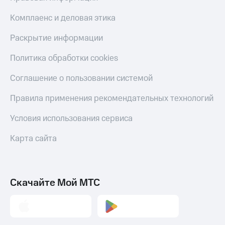
Live
Безопасность
Комплаенс и деловая этика
Гудок
Финансы
Раскрытие информации
Мой
Детям
МТС
и родителям
Политика обработки cookies
Все
Здоровье
Соглашение о пользовании системой
приложения
и фитнес
Правила применения рекомендательных технологий
Инвестиции
Приложения
от МТС
Получайте
Условия использования сервиса
доход
Акции
онлайн
Карта сайта
Страхование
Приложения
КИОН
Покупка
полисов
КИОН
Скачайте Мой МТС
онлайн
Музыка
Скидка 30%
на связь
КИОН
Строки
С картой