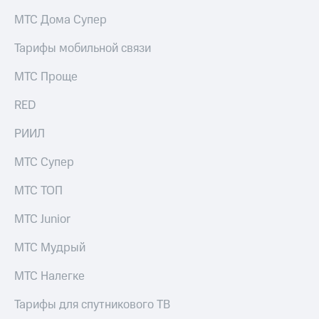
на связь
МТС Дома Супер
Роуминг
Тарифы
Тарифы мобильной связи
RED,
Семейная
РИИЛ
МТС Проще
группа
и МТС
Супер
RED
Заказать
дешевле
SIM-
при
карту
РИИЛ
оплате
с карты
Оформить
МТС
МТС Супер
eSIM
Деньги
МТС ТОП
SIM-
Выберите
карта
и подключите
МТС Junior
для
ТВ
иностранцев
с выгодным
МТС Мудрый
тарифом
Оформить
МТС Налегке
чистый
Тарифы
номер
Тарифы для спутникового ТВ
Интернет,