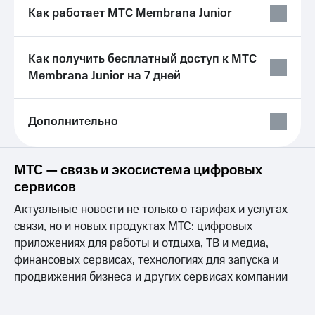
Сертификаты
Как работает МТС Membrana Junior
Подписка
безопасности
на гигабайты
интернета,
Всё
фильмы,
Как получить бесплатный доступ к МТС
под
музыка
Membrana Junior на 7 дней
рукой
и многое
в Мой МТС
другое
Семейная
Посмотрите,
Дополнительно
группа
что
полезного
Скидка
есть
на тарифы,
МТС — связь и экосистема цифровых
в нашем
общие
сервисов
приложении
подписки
и услуги,
Актуальные новости не только о тарифах и услугах
КИОН
доступ
связи, но и новых продуктах МТС: цифровых
к геолокации
КИОН
Кино,
приложениях для работы и отдыха, ТВ и медиа,
Музыка
музыка,
финансовых сервисах, технологиях для запуска и
книги
продвижения бизнеса и других сервисах компании
КИОН
и не
Строки
только