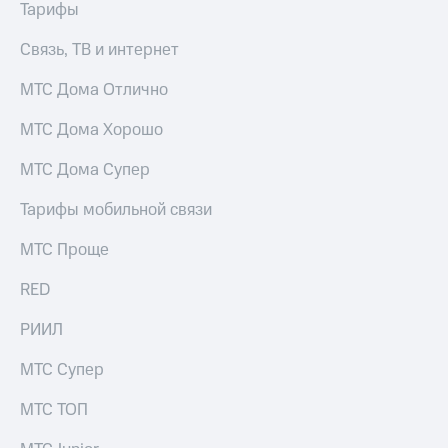
Live
Тарифы
Безопасность
Гудок
Финансы
Связь, ТВ и интернет
Мой
Детям
МТС Дома Отлично
МТС
и родителям
МТС Дома Хорошо
Все
Здоровье
приложения
и фитнес
МТС Дома Супер
Инвестиции
Приложения
Тарифы мобильной связи
от МТС
Получайте
МТС Проще
доход
Акции
онлайн
RED
Страхование
Приложения
КИОН
Покупка
РИИЛ
полисов
КИОН
онлайн
МТС Супер
Музыка
Скидка 30%
на связь
МТС ТОП
КИОН
Строки
С картой