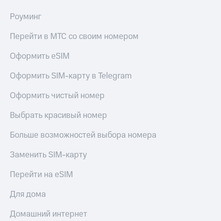
С картой
с карты
МТС
МТС Деньги
Роуминг
Деньги
МТС
Обзоры
Перейти в МТС со своим номером
Накопления
товаров
Оформить eSIM
Откладывайте
Скидки
деньги
до 40%
Оформить SIM-карту в Telegram
и получайте
на смартфоны
доход 15%
Оформить чистый номер
Платежи
при
и
покупке
Выбрать красивый номер
переводы
со связью
МТС
Больше возможностей выбора номера
Пополнить
номер
Заменить SIM-карту
МТС
Настройки
Перейти на eSIM
автоплатежа
Для дома
Пополнить
номер
Домашний интернет
другого