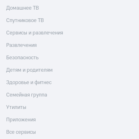
оператора
Домашнее ТВ
Оплата
Спутниковое ТВ
интернета
и
Сервисы и развлечения
ТВ
Развлечения
Переводы
с
Безопасность
телефона
на карту
Детям и родителям
МТС Pay
Здоровье и фитнес
Оплата
по QR-
Семейная группа
коду
за границей
Утилиты
тернет-магазин
Приложения
Смартфоны
Все сервисы
Наушники