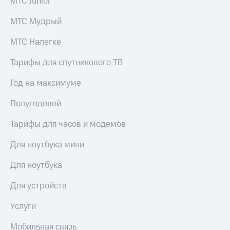
МТС Junior
МТС
Live
Деньги
МТС Мудрый
МТС
Гудок
Накопления
МТС Налегке
Мой
Откладывайте
МТС
Тарифы для спутникового ТВ
деньги
и получайте
Все
Год на максимуме
доход 15%
приложения
Акции
Финансы
Полугодовой
Условия
Инвестиции
пополнения
Тарифы для часов и модемов
Получайте
Скидка
доход
Для ноутбука мини
30%
онлайн
на связь
Страхование
Для ноутбука
Покупка
Тарифы
Для устройств
полисов
RED,
онлайн
РИИЛ
Скидка 30%
и МТС Супер
Услуги
на связь
дешевле
при оплате
Мобильная связь