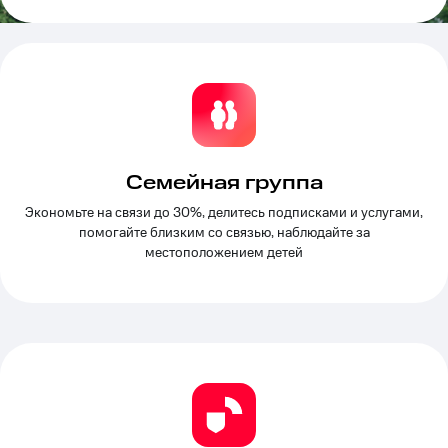
на связь
Роуминг
Тарифы
RED,
Семейная
РИИЛ
группа
и МТС
Супер
Заказать
дешевле
SIM-
при
Семейная группа
карту
оплате
с карты
Экономьте на связи до 30%, делитесь подписками и услугами,
Оформить
МТС
помогайте близким со связью, наблюдайте за
eSIM
Деньги
местоположением детей
SIM-
Выберите
карта
и подключите
для
ТВ
иностранцев
с выгодным
тарифом
Оформить
чистый
Тарифы
номер
Интернет,