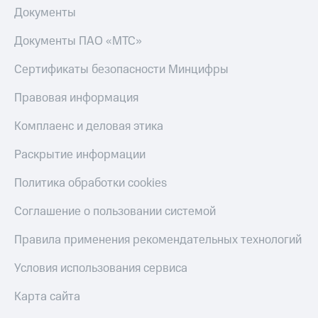
и
Документы
колонки
Документы ПАО «МТС»
Умные
часы
Сертификаты безопасности Минцифры
и
трекеры
Правовая информация
Умный
Комплаенс и деловая этика
дом
Планшеты
Раскрытие информации
Акции
Политика обработки cookies
и
скидки
Соглашение о пользовании системой
Все
Правила применения рекомендательных технологий
товары
Условия использования сервиса
Карта сайта