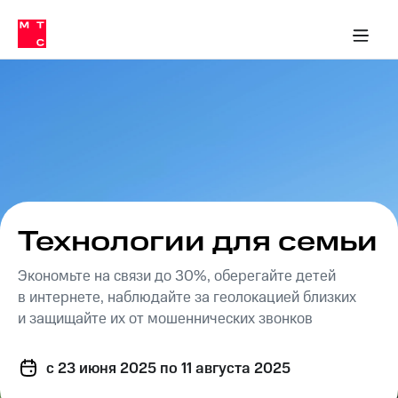
Перенести
ка 30% на связь
обильная связь
Сервисы и подписки
Интернет-магазин
Для дома
Скидка 30% на связь
Личные кабинеты
Финансы
Приложения
номер
ичные кабинеты
в МТС
Мобильная
связь
Тарифы
Интернет
и
ТВ
Услуги
Спутниковое
ТВ
Роуминг
МТС
Технологии для семьи
Деньги
Личный
кабинет
Экономьте на связи до 30%, оберегайте детей
Мобильная связь
Скачать
Перенести
в интернете, наблюдайте за геолокацией близких
приложение
номер
и защищайте их от мошеннических звонков
Мой
в МТС
МТС
Акции
Тарифы
c 23 июня 2025
по 11 августа 2025
Скидка 30%
Услуги