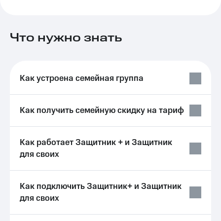
Услуги
149 ₽/
мес
Акции
Что нужно знать
МТС
Домашний
Premium
интернет
Подписка
Домашнее
на гигабайты
Как устроена семейная группа
ТВ
интернета,
фильмы,
Спутниковое
музыка
ТВ
Как получить семейную скидку на тариф
и многое
другое
Перейти
Семейная
в МТС
группа
Как работает Защитник + и Защитник
со своим
для своих
номером
Скидка
на тарифы,
Поддержка
общие
Как подключить Защитник+ и Защитник
подписки
висы и подписки
и услуги,
для своих
МТС
доступ
Premium
к геолокации