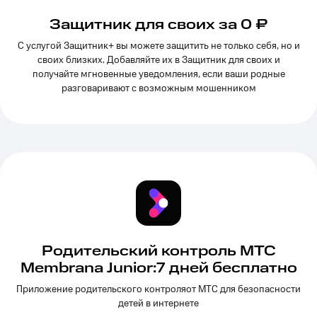
Выбрать
ТВ и телефон
красивый
для дома
Защитник для своих за 0 ₽
номер
Услуги
С услугой Защитник+ вы можете защитить не только себя, но и
Заменить
своих близких. Добавляйте их в Защитник для своих и
SIM-
Личный
получайте мгновенные уведомления, если ваши родные
карту
кабинет
разговаривают с возможным мошенником
интернета
Перейти
и
на
ТВ
eSIM
Личный
кабинет
Для дома
спутникового
Выберите
ТВ
и подключите
Скачать
ТВ
приложение
с выгодным
Мой
тарифом
МТС
Акции
Родительский контроль МТС
Тарифы
Membrana Junior:7 дней бесплатно
Интернет,
ТВ и телефон
Видеонаблюдение
Приложение родительского контроляот МТС для безопасности
для дома
для дома
детей в интернете