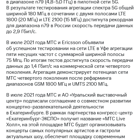
в диапазоне n79 (4,8-5,0 ГГц) в пилотной сети 5G.
В результате тестирования агрегации спектра 5G общей
шириной 180 МГц в сочетании с двумя полосами LTE
1800 (20 МГц) и LTE 2100 (15 МГц) достигнута рекордная
для диапазона n79 в России скорость передачи данных
до 2,9 Гбит/с.
В июле 2021 года МТС и Ericsson объявили
об успешном тестировании на сети LTE в Уфе агрегации
пяти несущих частот с суммарной шириной полосы
75 Мгц. По итогам тестов достигнута скорость передачи
данных до 1,4 Гбит/с на коммерческой сети четвертого
поколения. Агрегация демонстрирует потенциал сети
МТС четвертого поколения после рефарминга
диапазонов GSM 1800 МГц и UMTS 2100 МГц.
В июле 2021 года МТС и АО «Уральский выставочный
центр» подписали соглашение о совместном развитии
концертно-развлекательной деятельности
в Екатеринбурге. В рамках партнерства конгресс-центр
«Екатеринбург-ЭКСПО» получит название «МТС Live
Холл», на этой площадке МТС будет организовывать
концерты самых популярных артистов и гастроли
актуальных шоу, обеспечит площадку современным