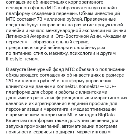
соглашение об инвестициях корпоративного
венчурного фонда МТС в образовательную онлайн-
платформу «Академия перемен». Объем инвестиций
МТС составит 73 миллиона рублей. Привлеченные
средства будут направлены на развитие продуктовой
линейки и начало международной экспансии на рынки
Латинской Америки и Юго-Восточной Азии. «Академия
перемен» — образовательный сервис,
предоставляющий вебинары и онлайн-курсы
по питанию, стилю, макияжу, психологии и другим
lifestyle-темам.
В августе Венчурный фонд МТС объявил о подписании
обязывающего соглашения об инвестициях в размере
120 миллионов рублей в платформу управления
клиентскими данными KonnektU. KonnektU — CDP-
платформа для сбора и работы с клиентскими
данными из разных информационных и маркетинговых
каналов и их агрегирования в единый профиль для
персонализации маркетинга и медиаоптимизации
с применением алгоритмов ML и методов BigData.
Клиентам платформы также доступны решения для
запуска промокампаний, автоматизации программ
лояльности, сервисы по директ-маркетинговым