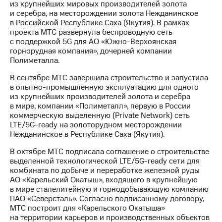
из крупнейших мировых производителей золота
и серебра, на месторождении золота Нежданинское
в Российской Республике Саха (Якутия). В рамках
проекта МТС развернула беспроводную сеть
с поддержкой 5G для АО «Южно-Верхоянская
горнорудная компания», дочерней компании
Полиметалла.
В сентябре МТС завершила строительство и запустила
в опытно-промышленную эксплуатацию для одного
из крупнейших производителей золота и серебра
в мире, компании «Полиметалл», первую в России
коммерческую выделенную (Private Network) сеть
LTE/5G-ready на золоторудном месторождении
Нежданинское в Республике Саха (Якутия).
В октябре МТС подписала соглашение о строительстве
выделенной технологической LTE/5G-ready сети для
комбината по добыче и переработке железной руды
АО «Карельский Окатыш», входящего в крупнейшую
в мире сталелитейную и горнодобывающую компанию
ПАО «Северсталь». Согласно подписанному договору,
МТС построит для «Карельского Окатыша»
на территории карьеров и производственных объектов