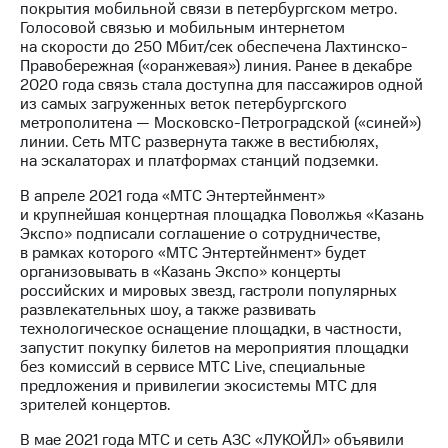
покрытия мобильной связи в петербургском метро.
Голосовой связью и мобильным интернетом
на скорости до 250 Мбит/сек обеспечена Лахтинско-
Правобережная («оранжевая») линия. Ранее в декабре
2020 года связь стала доступна для пассажиров одной
из самых загруженных веток петербургского
метрополитена — Московско-Петроградской («синей»)
линии. Сеть МТС развернута также в вестибюлях,
на эскалаторах и платформах станций подземки.
В апреле 2021 года «МТС Энтертейнмент»
и крупнейшая концертная площадка Поволжья «Казань
Экспо» подписали соглашение о сотрудничестве,
в рамках которого «МТС Энтертейнмент» будет
организовывать в «Казань Экспо» концерты
российских и мировых звезд, гастроли популярных
развлекательных шоу, а также развивать
технологическое оснащение площадки, в частности,
запустит покупку билетов на мероприятия площадки
без комиссий в сервисе МТС Live, специальные
предложения и привилегии экосистемы МТС для
зрителей концертов.
В мае 2021 года МТС и сеть АЗС «ЛУКОЙЛ» объявили