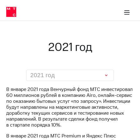
О
сторам и акционерам
Комплаенс и деловая этика
Устойчивое развитие
Медиа-центр
О МТС
О МТС
На главную
компании
О
компании
Стратегия
Стратегия
Карьера
2021 год
в МТС
Карьера
в МТС
Пресс-
релизы
История
компании
МТС
2021 год
о технологиях
Руководство
региона
В январе 2021 года Венчурный фонд МТС инвестировал
60 миллионов рублей в компанию Airo, онлайн-сервис
Правовая
по оказанию бытовых услуг «по запросу». Инвестиции
информация
будут направлены на маркетинговые активности,
доработку текущих сервисов и тестирование новых
Контакты
направлений. В результате сделки фонд получил
в стартапе порядка 10%.
Медиа-центр
Пресс-
В январе 2021 года МТС Premium и Яндекс Плюс
релизы