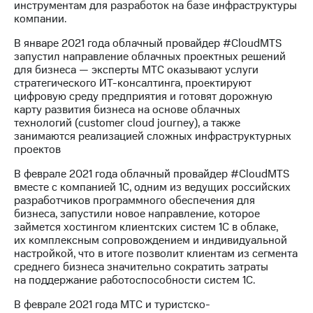
Раскрытие
инструментам для разработок на базе инфраструктуры
информации
компании.
Информация
акционерам
В январе 2021 года облачный провайдер #CloudMTS
Документы
запустил направление облачных проектных решений
ПАО
для бизнеса — эксперты МТС оказывают услуги
"МТС"
стратегического ИТ-консалтинга, проектируют
Собрания
цифровую среду предприятия и готовят дорожную
акционеров
карту развития бизнеса на основе облачных
Личный
технологий (customer cloud journey), а также
кабинет
занимаются реализацией сложных инфраструктурных
акционера
проектов
Акционерный
В феврале 2021 года облачный провайдер #CloudMTS
капитал
вместе с компанией 1С, одним из ведущих российских
Контроль
разработчиков программного обеспечения для
и
бизнеса, запустили новое направление, которое
аудит
займется хостингом клиентских систем 1С в облаке,
Рынок
их комплексным сопровождением и индивидуальной
акций
настройкой, что в итоге позволит клиентам из сегмента
среднего бизнеса значительно сократить затраты
Описание
на поддержание работоспособности систем 1С.
Программа
приобретения
В феврале 2021 года МТС и туристско-
Порядок