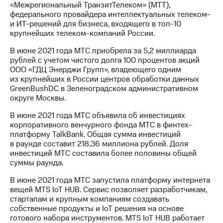
«Межрегиональный ТранзитТелеком» (МТТ),
федерального провайдера интеллектуальных телеком-
и ИТ-решений для бизнеса, входящего в топ-10
крупнейших телеком-компаний России.
В июне 2021 года МТС приобрела за 5,2 миллиарда
рублей с учетом чистого долга 100 процентов акций
ООО «ГДЦ Энерджи Групп», владеющего одним
из крупнейших в России центров обработки данных
GreenBushDC в Зеленоградском административном
округе Москвы.
В июне 2021 года МТС объявила об инвестициях
корпоративного венчурного фонда МТС в финтех-
платформу TalkBank. Общая сумма инвестиций
в раунде составит 218,36 миллиона рублей. Доля
инвестиций МТС составила более половины общей
суммы раунда.
В июне 2021 года МТС запустила платформу интернета
вещей MTS IoT HUB. Сервис позволяет разработчикам,
стартапам и крупным компаниям создавать
собственные продукты и IoT решения на основе
готового набора инструментов. MTS IoT HUB работает