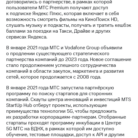
договорились о партнерстве, в рамках которой
пользователи МТС Premium получают доступ
МТС
к подписке Яндекс Плюс, которая включает в себя
о технологиях
возможность смотреть фильмы на КиноПоиск HD,
слушать музыку и подкасты, получать и тратить кешбэк
Достижения
баллами за поездки на Такси, Драйве и других
сервисах Яндекса.
Интервью
В январе 2021 года МТС и Vodafone Group объявили
Финансовая
о продлении существующего стратегического
отчетность
партнерства компаний до 2023 года. Новое соглашение
стало продолжением успешного сотрудничества
Контакты
компаний в области закупок, маркетинга и развития
сетей, которое продолжается с 2008 года.
Новости
в
В январе 2021 года МТС запустила партнёрскую
регионе
программу по поиску стартапов для сторонних
компаний. Скауты центра инноваций и инвестиций MTS
м и акционерам
StartUp Hub отберут проекты, использующие
Корпоративное
преимущества технологии 5G, чтобы предложить
управление
их разработки корпорациям-партнерам. Отобранные
стартапы проходят программу инкубации в Центре
Корпоративный
5G МТС на ВДНХ, в рамках которой им доступно
секретарь
обучение, тестовые площадки, доступ к API и другим