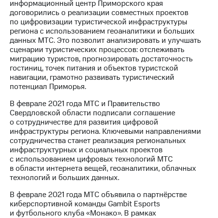
информационный центр Приморского края
выкупа
договорились о реализации совместных проектов
акций
по цифровизации туристической инфраструктуры
Дивиденды
региона с использованием геоаналитики и больших
Рынок
данных МТС. Это позволит анализировать и улучшать
облигаций
сценарии туристических процессов: отслеживать
миграцию туристов, прогнозировать достаточность
Описание
гостиниц, точек питания и объектов туристской
Еврооблигации-2023
навигации, грамотно развивать туристический
Уведомление
потенциал Приморья.
о
погашении
В феврале 2021 года МТС и Правительство
именных
Свердловской области подписали соглашение
облигаций
о сотрудничестве для развития цифровой
Другое
инфраструктуры региона. Ключевыми направлениями
сотрудничества станет реализация региональных
Регистратор
инфраструктурных и социальных проектов
Реквизиты
с использованием цифровых технологий МТС
Контакты
в области интернета вещей, геоаналитики, облачных
йчивое развитие
технологий и больших данных.
и деловая этика
На главную
В феврале 2021 года МТС объявила о партнёрстве
киберспортивной команды Gambit Esports
и футбольного клуба «Монако». В рамках