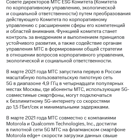
Совете директоров МТС ESG Комитета (Комитета
по корпоративному управлению, экологической
и социальной ответственности) путем преобразования
действующего Комитета по корпоративному
управлению с расширением сферы его компетенций
и областей внимания. Функцией комитета станет
контроль за внедрением и выполнением принципов
устойчивого развития, а также содействие органам
управления МТС в формировании общей стратегии
в отношении вопросов корпоративного управления,
экологической и социальной ответственности.
В марте 2021 года МТС запустила первую в России
масштабную пользовательскую пилотную сеть
5G в диапазоне 4,9 ГГц в четырнадцати популярных
местах Москвы, где абоненты МТС, использующие 5G-
совместимые смартфоны, могут подключаться
к безлимитному 5G-интернету со скоростями
до 1,5 Гбит/cек и минимальными задержками.
В марте 2021 года МТС совместно с компаниями
Motorola и Qualcomm Technologies, Inc., достигли
в пилотной сети 5G МТС на флагманском смартфоне
Motorola edge+ скорости загрузки данных свыше