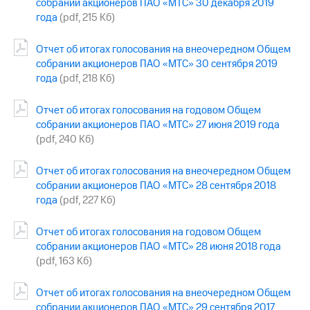
собрании акционеров ПАО «МТС» 30 декабря 2019
выкупа
года
(pdf, 215 Кб)
акций
Дивиденды
Рынок
Отчет об итогах голосования на внеочередном Общем
облигаций
собрании акционеров ПАО «МТС» 30 сентября 2019
года
(pdf, 218 Кб)
Описание
Еврооблигации-2023
Отчет об итогах голосования на годовом Общем
Уведомление
собрании акционеров ПАО «МТС» 27 июня 2019 года
о
(pdf, 240 Кб)
погашении
именных
облигаций
Отчет об итогах голосования на внеочередном Общем
Другое
собрании акционеров ПАО «МТС» 28 сентября 2018
года
(pdf, 227 Кб)
Регистратор
Реквизиты
Контакты
Отчет об итогах голосования на годовом Общем
йчивое развитие
собрании акционеров ПАО «МТС» 28 июня 2018 года
и деловая этика
(pdf, 163 Кб)
На главную
Отчет об итогах голосования на внеочередном Общем
собрании акционеров ПАО «МТС» 29 сентября 2017