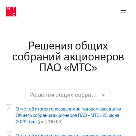
О
сторам и акционерам
Комплаенс и деловая этика
Устойчивое развитие
Медиа-центр
О МТС
О МТС
На главную
компании
О
компании
Стратегия
Стратегия
Карьера
Решения общих
в МТС
Карьера
в МТС
собраний акционеров
Пресс-
релизы
История
ПАО «МТС»
компании
МТС
о технологиях
Руководство
региона
Правовая
Решения общих собраний акционеров ПАО «МТС»
информация
Отчет об итогах голосования на годовом заседании
Контакты
Общего собрания акционеров ПАО «МТС» 23 июня
2026 года
(pdf, 310 Кб)
Медиа-центр
Пресс-
релизы
Отчет об итогах голосования на годовом заседании