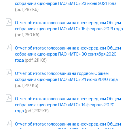
Раскрытие
собрании акционеров ПАО «МТС» 23 июня 2021 года
информации
(pdf, 287 Кб)
Информация
акционерам
Отчет об итогах голосования на внеочередном Общем
Документы
ПАО
собрании акционеров ПАО «МТС» 15 февраля 2021 года
"МТС"
(pdf, 250 Кб)
Собрания
акционеров
Отчет об итогах голосования на внеочередном Общем
Личный
собрании акционеров ПАО «МТС» 30 сентября 2020
кабинет
года
(pdf, 211 Кб)
акционера
Акционерный
капитал
Отчет об итогах голосования на годовом Общем
Контроль
собрании акционеров ПАО «МТС» 24 июня 2020 года
и
(pdf, 227 Кб)
аудит
Рынок
Отчет об итогах голосования на внеочередном Общем
акций
собрании акционеров ПАО «МТС» 14 февраля 2020
Описание
года
(pdf, 292 Кб)
Программа
приобретения
Отчет об итогах голосования на внеочередном Общем
Порядок