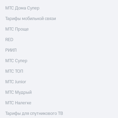
выкупа
МТС Дома Супер
акций
Дивиденды
Рынок
Тарифы мобильной связи
облигаций
МТС Проще
Описание
Еврооблигации-2023
RED
Уведомление
о
РИИЛ
погашении
именных
МТС Супер
облигаций
Другое
МТС ТОП
Регистратор
МТС Junior
Реквизиты
Контакты
МТС Мудрый
йчивое развитие
и деловая этика
МТС Налегке
На главную
Тарифы для спутникового ТВ