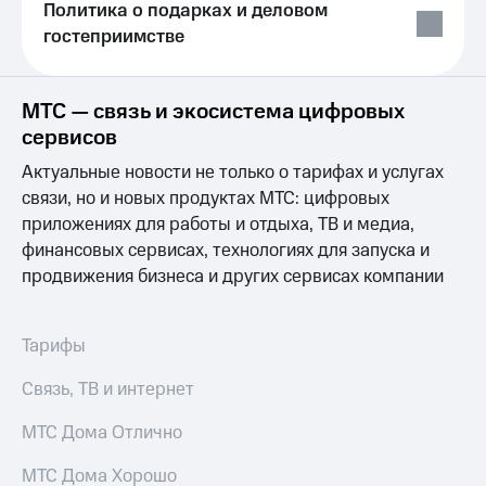
Раскрытие
Политика о подарках и деловом
информации
гостеприимстве
Информация
акционерам
Документы
ПАО
МТС — связь и экосистема цифровых
"МТС"
сервисов
Собрания
акционеров
Актуальные новости не только о тарифах и услугах
Личный
связи, но и новых продуктах МТС: цифровых
кабинет
приложениях для работы и отдыха, ТВ и медиа,
акционера
финансовых сервисах, технологиях для запуска и
Акционерный
капитал
продвижения бизнеса и других сервисах компании
Контроль
и
аудит
Тарифы
Рынок
акций
Связь, ТВ и интернет
Описание
МТС Дома Отлично
Программа
приобретения
МТС Дома Хорошо
Порядок