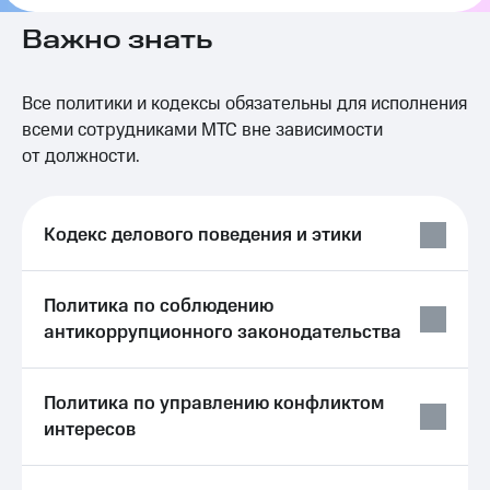
Важно знать
МТС
о технологиях
Достижения
Все политики и кодексы обязательны для исполнения
всеми сотрудниками МТС вне зависимости
Интервью
от должности.
Финансовая
отчетность
Кодекс делового поведения и этики
Контакты
Новости
Политика по соблюдению
в
регионе
антикоррупционного законодательства
м и акционерам
Корпоративное
Политика по управлению конфликтом
управление
интересов
Корпоративный
секретарь