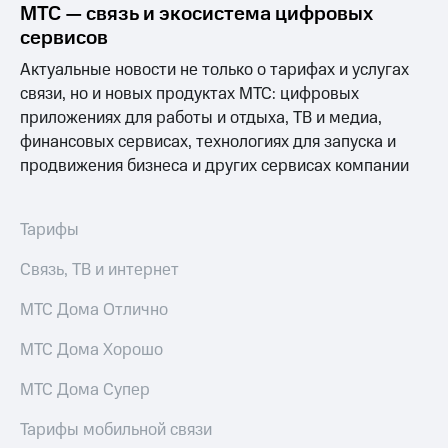
МТС — связь и экосистема цифровых
МТС
сервисов
о технологиях
Актуальные новости не только о тарифах и услугах
Достижения
связи, но и новых продуктах МТС: цифровых
приложениях для работы и отдыха, ТВ и медиа,
Интервью
финансовых сервисах, технологиях для запуска и
продвижения бизнеса и других сервисах компании
Финансовая
отчетность
Контакты
Тарифы
Новости
Связь, ТВ и интернет
в
регионе
МТС Дома Отлично
м и акционерам
МТС Дома Хорошо
Корпоративное
управление
МТС Дома Супер
Корпоративный
Тарифы мобильной связи
секретарь