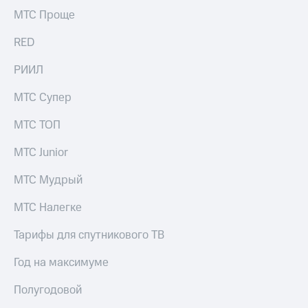
Раскрытие
МТС Проще
информации
Информация
RED
акционерам
Документы
ПАО
РИИЛ
"МТС"
Собрания
МТС Супер
акционеров
Личный
МТС ТОП
кабинет
акционера
МТС Junior
Акционерный
капитал
МТС Мудрый
Контроль
и
МТС Налегке
аудит
Рынок
Тарифы для спутникового ТВ
акций
Год на максимуме
Описание
Программа
Полугодовой
приобретения
Порядок