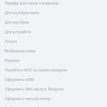
выкупа
Тарифы для часов и модемов
акций
Дивиденды
Для ноутбука мини
Рынок
облигаций
Для ноутбука
Описание
Для устройств
Еврооблигации-2023
Уведомление
Услуги
о
погашении
Мобильная связь
именных
облигаций
Роуминг
Другое
Перейти в МТС со своим номером
Регистратор
Реквизиты
Оформить eSIM
Контакты
йчивое развитие
Оформить SIM-карту в Telegram
и деловая этика
На главную
Оформить чистый номер