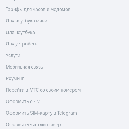
выкупа
акций
Тарифы для часов и модемов
Дивиденды
Рынок
Для ноутбука мини
облигаций
Для ноутбука
Описание
Еврооблигации-2023
Для устройств
Уведомление
о
Услуги
погашении
именных
Мобильная связь
облигаций
Другое
Роуминг
Регистратор
Перейти в МТС со своим номером
Реквизиты
Контакты
Оформить eSIM
йчивое развитие
и деловая этика
Оформить SIM-карту в Telegram
На главную
Оформить чистый номер