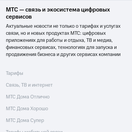
МТС — связь и экосистема цифровых
МТС
о технологиях
сервисов
Актуальные новости не только о тарифах и услугах
Достижения
связи, но и новых продуктах МТС: цифровых
Интервью
приложениях для работы и отдыха, ТВ и медиа,
финансовых сервисах, технологиях для запуска и
Финансовая
продвижения бизнеса и других сервисах компании
отчетность
Контакты
Тарифы
Новости
в
Связь, ТВ и интернет
регионе
МТС Дома Отлично
м и акционерам
Корпоративное
МТС Дома Хорошо
управление
МТС Дома Супер
Корпоративный
секретарь