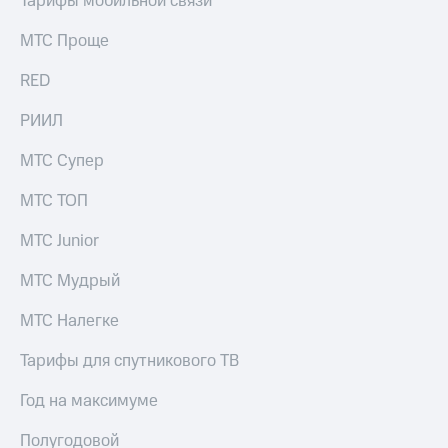
Тарифы мобильной связи
Раскрытие
информации
МТС Проще
Информация
акционерам
RED
Документы
ПАО
"МТС"
РИИЛ
Собрания
акционеров
МТС Супер
Личный
кабинет
МТС ТОП
акционера
Акционерный
МТС Junior
капитал
Контроль
МТС Мудрый
и
аудит
МТС Налегке
Рынок
акций
Тарифы для спутникового ТВ
Описание
Год на максимуме
Программа
приобретения
Полугодовой
Порядок