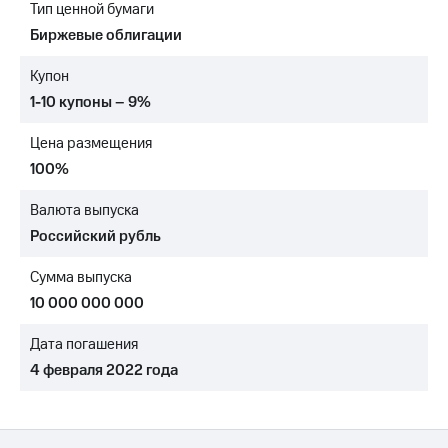
Тип ценной бумаги
МТС
Биржевые облигации
о технологиях
Купон
Достижения
1-10 купоны – 9%
Интервью
Цена размещения
Финансовая
100%
отчетность
Валюта выпуска
Контакты
Российский рубль
Новости
Сумма выпуска
в
регионе
10 000 000 000
м и акционерам
Дата погашения
Корпоративное
4 февраля 2022 года
управление
Корпоративный
секретарь