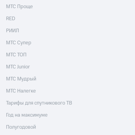
выкупа
МТС Проще
акций
Дивиденды
RED
Рынок
облигаций
РИИЛ
Описание
МТС Супер
Еврооблигации-2023
Уведомление
МТС ТОП
о
погашении
МТС Junior
именных
облигаций
Другое
МТС Мудрый
Регистратор
МТС Налегке
Реквизиты
Контакты
Тарифы для спутникового ТВ
йчивое развитие
и деловая этика
Год на максимуме
На главную
Полугодовой