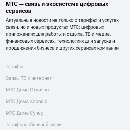
Раскрытие
МТС — связь и экосистема цифровых
информации
сервисов
Информация
акционерам
Актуальные новости не только о тарифах и услугах
Документы
связи, но и новых продуктах МТС: цифровых
ПАО
приложениях для работы и отдыха, ТВ и медиа,
"МТС"
Собрания
финансовых сервисах, технологиях для запуска и
акционеров
продвижения бизнеса и других сервисах компании
Личный
кабинет
акционера
Тарифы
Акционерный
капитал
Связь, ТВ и интернет
Контроль
и
аудит
МТС Дома Отлично
Рынок
акций
МТС Дома Хорошо
Описание
МТС Дома Супер
Программа
приобретения
Тарифы мобильной связи
Порядок