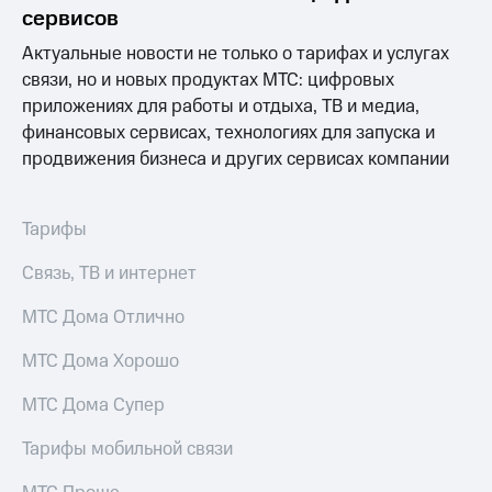
Раскрытие
сервисов
информации
Информация
Актуальные новости не только о тарифах и услугах
акционерам
связи, но и новых продуктах МТС: цифровых
Документы
приложениях для работы и отдыха, ТВ и медиа,
ПАО
"МТС"
финансовых сервисах, технологиях для запуска и
Собрания
продвижения бизнеса и других сервисах компании
акционеров
Личный
кабинет
Тарифы
акционера
Акционерный
Связь, ТВ и интернет
капитал
Контроль
МТС Дома Отлично
и
аудит
Рынок
МТС Дома Хорошо
акций
МТС Дома Супер
Описание
Программа
Тарифы мобильной связи
приобретения
Порядок