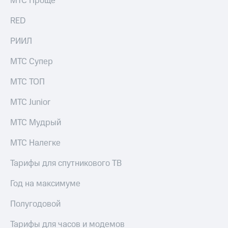
МТС Проще
выкупа
акций
RED
Дивиденды
Рынок
РИИЛ
облигаций
МТС Супер
Описание
Еврооблигации-2023
МТС ТОП
Уведомление
о
МТС Junior
погашении
именных
МТС Мудрый
облигаций
Другое
МТС Налегке
Регистратор
Реквизиты
Тарифы для спутникового ТВ
Контакты
йчивое развитие
Год на максимуме
и деловая этика
На главную
Полугодовой
Тарифы для часов и модемов