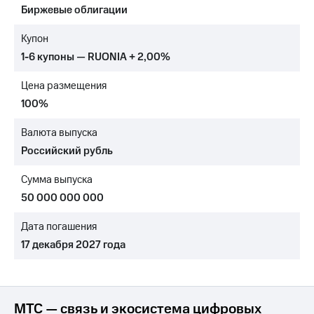
Биржевые облигации
МТС
о технологиях
Купон
1-6 купоны — RUONIA + 2,00%
Достижения
Цена размещения
Интервью
100%
Финансовая
отчетность
Валюта выпуска
Российский рубль
Контакты
Сумма выпуска
Новости
в
50 000 000 000
регионе
Дата погашения
м и акционерам
17 декабря 2027 года
Корпоративное
управление
Корпоративный
секретарь
МТС — связь и экосистема цифровых