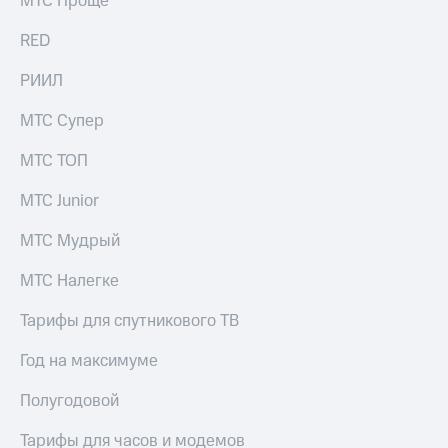
МТС Проще
выкупа
акций
RED
Дивиденды
Рынок
РИИЛ
облигаций
МТС Супер
Описание
Еврооблигации-2023
МТС ТОП
Уведомление
о
МТС Junior
погашении
именных
МТС Мудрый
облигаций
Другое
МТС Налегке
Регистратор
Реквизиты
Тарифы для спутникового ТВ
Контакты
йчивое развитие
Год на максимуме
и деловая этика
На главную
Полугодовой
Тарифы для часов и модемов