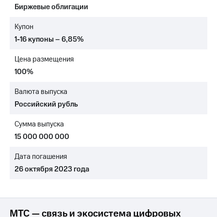
Биржевые облигации
МТС
о технологиях
Купон
1-16 купоны – 6,85%
Достижения
Цена размещения
Интервью
100%
Финансовая
отчетность
Валюта выпуска
Российский рубль
Контакты
Сумма выпуска
Новости
в
15 000 000 000
регионе
Дата погашения
м и акционерам
26 октября 2023 года
Корпоративное
управление
Корпоративный
секретарь
МТС — связь и экосистема цифровых