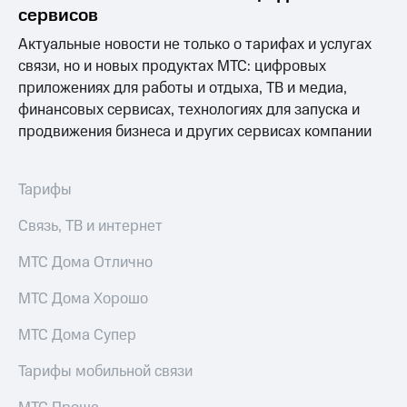
Раскрытие
сервисов
информации
Информация
Актуальные новости не только о тарифах и услугах
акционерам
связи, но и новых продуктах МТС: цифровых
Документы
приложениях для работы и отдыха, ТВ и медиа,
ПАО
"МТС"
финансовых сервисах, технологиях для запуска и
Собрания
продвижения бизнеса и других сервисах компании
акционеров
Личный
кабинет
Тарифы
акционера
Акционерный
Связь, ТВ и интернет
капитал
Контроль
МТС Дома Отлично
и
аудит
Рынок
МТС Дома Хорошо
акций
МТС Дома Супер
Описание
Программа
Тарифы мобильной связи
приобретения
Порядок