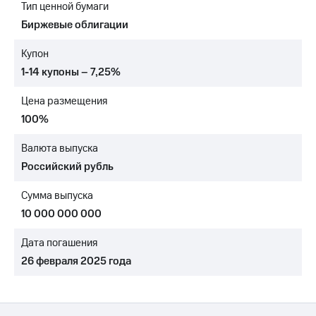
Тип ценной бумаги
МТС
Биржевые облигации
о технологиях
Купон
Достижения
1-14 купоны – 7,25%
Интервью
Цена размещения
Финансовая
100%
отчетность
Валюта выпуска
Контакты
Российский рубль
Новости
Сумма выпуска
в
регионе
10 000 000 000
м и акционерам
Дата погашения
Корпоративное
26 февраля 2025 года
управление
Корпоративный
секретарь