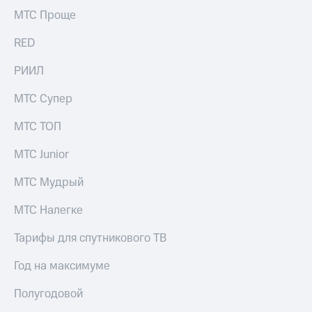
выкупа
МТС Проще
акций
Дивиденды
RED
Рынок
облигаций
РИИЛ
Описание
МТС Супер
Еврооблигации-2023
Уведомление
МТС ТОП
о
погашении
МТС Junior
именных
облигаций
Другое
МТС Мудрый
Регистратор
МТС Налегке
Реквизиты
Контакты
Тарифы для спутникового ТВ
йчивое развитие
и деловая этика
Год на максимуме
На главную
Полугодовой