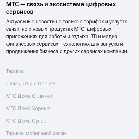
Раскрытие
МТС — связь и экосистема цифровых
информации
сервисов
Информация
акционерам
Актуальные новости не только о тарифах и услугах
Документы
связи, но и новых продуктах МТС: цифровых
ПАО
приложениях для работы и отдыха, ТВ и медиа,
"МТС"
Собрания
финансовых сервисах, технологиях для запуска и
акционеров
продвижения бизнеса и других сервисах компании
Личный
кабинет
акционера
Тарифы
Акционерный
капитал
Связь, ТВ и интернет
Контроль
и
аудит
МТС Дома Отлично
Рынок
акций
МТС Дома Хорошо
Описание
МТС Дома Супер
Программа
приобретения
Тарифы мобильной связи
Порядок