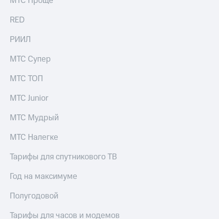
МТС Проще
выкупа
акций
RED
Дивиденды
Рынок
РИИЛ
облигаций
МТС Супер
Описание
Еврооблигации-2023
МТС ТОП
Уведомление
о
МТС Junior
погашении
именных
МТС Мудрый
облигаций
Другое
МТС Налегке
Регистратор
Реквизиты
Тарифы для спутникового ТВ
Контакты
йчивое развитие
Год на максимуме
и деловая этика
На главную
Полугодовой
Тарифы для часов и модемов