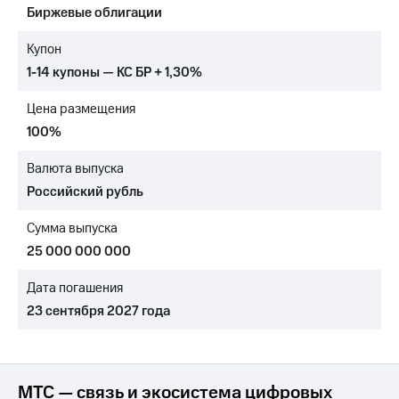
Биржевые облигации
МТС
о технологиях
Купон
1-14 купоны — КС БР + 1,30%
Достижения
Цена размещения
Интервью
100%
Финансовая
отчетность
Валюта выпуска
Российский рубль
Контакты
Сумма выпуска
Новости
в
25 000 000 000
регионе
Дата погашения
м и акционерам
23 сентября 2027 года
Корпоративное
управление
Корпоративный
секретарь
МТС — связь и экосистема цифровых