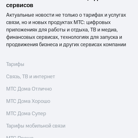
Раскрытие
сервисов
информации
Информация
Актуальные новости не только о тарифах и услугах
акционерам
связи, но и новых продуктах МТС: цифровых
Документы
приложениях для работы и отдыха, ТВ и медиа,
ПАО
"МТС"
финансовых сервисах, технологиях для запуска и
Собрания
продвижения бизнеса и других сервисах компании
акционеров
Личный
кабинет
Тарифы
акционера
Акционерный
Связь, ТВ и интернет
капитал
Контроль
МТС Дома Отлично
и
аудит
Рынок
МТС Дома Хорошо
акций
МТС Дома Супер
Описание
Программа
Тарифы мобильной связи
приобретения
Порядок