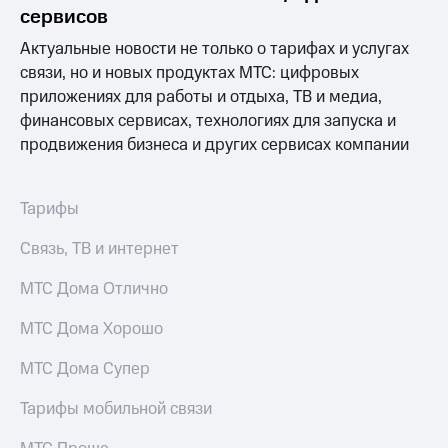
Раскрытие
сервисов
информации
Информация
Актуальные новости не только о тарифах и услугах
акционерам
связи, но и новых продуктах МТС: цифровых
Документы
приложениях для работы и отдыха, ТВ и медиа,
ПАО
"МТС"
финансовых сервисах, технологиях для запуска и
Собрания
продвижения бизнеса и других сервисах компании
акционеров
Личный
кабинет
Тарифы
акционера
Акционерный
Связь, ТВ и интернет
капитал
Контроль
МТС Дома Отлично
и
аудит
Рынок
МТС Дома Хорошо
акций
МТС Дома Супер
Описание
Программа
Тарифы мобильной связи
приобретения
Порядок