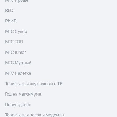
МТС Проще
выкупа
акций
RED
Дивиденды
Рынок
РИИЛ
облигаций
МТС Супер
Описание
Еврооблигации-2023
МТС ТОП
Уведомление
о
МТС Junior
погашении
именных
МТС Мудрый
облигаций
Другое
МТС Налегке
Регистратор
Реквизиты
Тарифы для спутникового ТВ
Контакты
йчивое развитие
Год на максимуме
и деловая этика
На главную
Полугодовой
Тарифы для часов и модемов