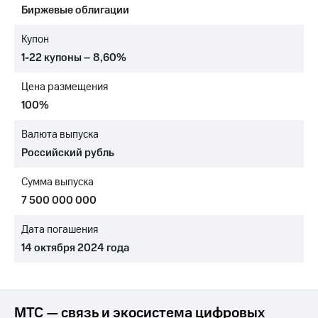
Биржевые облигации
МТС
о технологиях
Купон
1-22 купоны – 8,60%
Достижения
Цена размещения
Интервью
100%
Финансовая
отчетность
Валюта выпуска
Российский рубль
Контакты
Сумма выпуска
Новости
в
7 500 000 000
регионе
Дата погашения
м и акционерам
14 октября 2024 года
Корпоративное
управление
Корпоративный
секретарь
МТС — связь и экосистема цифровых